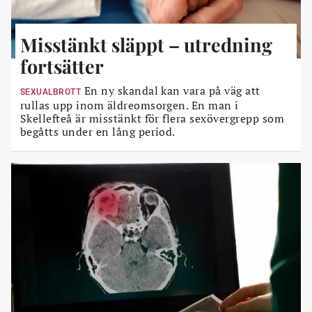
Misstänkt släppt – utredning
fortsätter
En ny skandal kan vara på väg att
SEXUALBROTT
rullas upp inom äldreomsorgen. En man i
Skellefteå är misstänkt för flera sexövergrepp som
begåtts under en lång period.