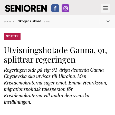
Hyror rusar ifrån äldres bostadstillägg
SENASTE
28 JUL
Skogens skörd
SENASTE
8 AUG
Misstänkt släppt – utredning fortsätter
SENASTE
7 AUG
Reform för äldre kan bli slag i luften
SENASTE
31 JUL
Kravet: Nu måste 65-årsgränsen bort
SENASTE
30 JUL
NYHETER
Dom öppnar för rätt till garantipension
SENASTE
30 JUL
Snart kan telefonförsäljning förbjudas i Sverige
SENASTE
29 JUL
Utvisningshotade Ganna, 91,
Hyror rusar ifrån äldres bostadstillägg
SENASTE
28 JUL
Skogens skörd
SENASTE
8 AUG
splittrar regeringen
Regeringen står på sig: 91-åriga dementa Ganna
Chyzjevska ska utvisas till Ukraina. Men
Kristdemokraterna säger emot. Emma Henriksson,
migrationspolitisk talesperson för
Kristdemokraterna vill ändra den svenska
inställningen.