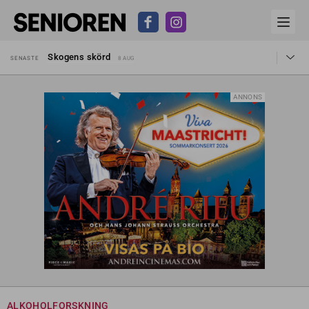
Hyror rusar ifrån äldres bostadstillägg
SENASTE
28 JUL
Skogens skörd
SENASTE
8 AUG
Misstänkt släppt – utredning fortsätter
SENASTE
7 AUG
Reform för äldre kan bli slag i luften
SENASTE
31 JUL
Kravet: Nu måste 65-årsgränsen bort
SENASTE
30 JUL
ANNONS
Dom öppnar för rätt till garantipension
SENASTE
30 JUL
Snart kan telefonförsäljning förbjudas i Sverige
SENASTE
29 JUL
Hyror rusar ifrån äldres bostadstillägg
SENASTE
28 JUL
Skogens skörd
SENASTE
8 AUG
ALKOHOLFORSKNING