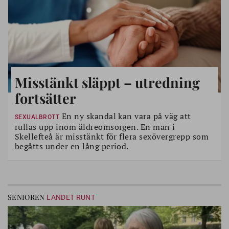
Misstänkt släppt – utredning
fortsätter
En ny skandal kan vara på väg att
SEXUALBROTT
rullas upp inom äldreomsorgen. En man i
Skellefteå är misstänkt för flera sexövergrepp som
begåtts under en lång period.
SENIOREN
LANDET RUNT