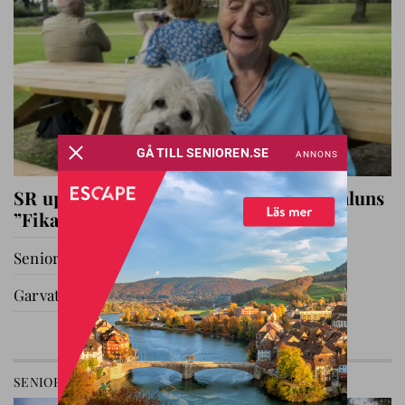
SR uppmärksammar SPF Seniorerna Faluns
”Fika i parken”
Seniorernas dag i Katrineholm
Garvat i Ryssby
GÅ TILL AVDELNING
SENIOREN
RELATIONER