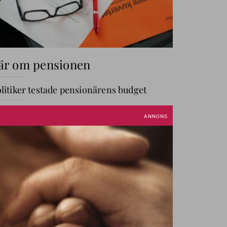
är om pensionen
litiker testade pensionärens budget
r mer – stor pensionsskola
GÅ TILL AVDELNING
ANNIKA OM PENGAR
Annika
Creutzer