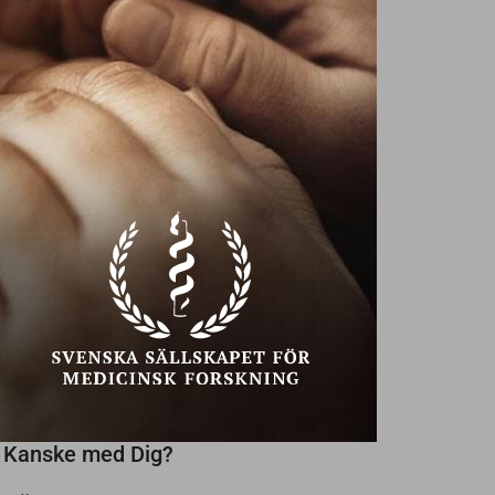
Ekonomiska problem?
Ta hjälp!
Texter av
Annika Creutzer,
32
NU SÖKES
NYA VÄNNER
PÅ SENIOREN
SENAST INLAGDA
Någon trevlig kvinna som vill ses!
Söker kvinna med stil
Kanske med Dig?