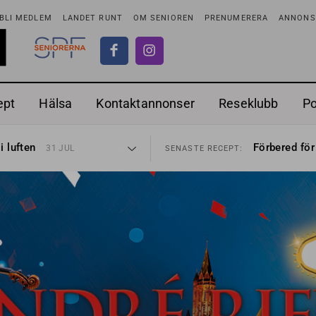
BLI MEDLEM
LANDET RUNT
OM SENIOREN
PRENUMERERA
ANNONSE
ept
Hälsa
Kontaktannonser
Reseklubb
P
tar
Ranchdipp me
26 JUL
SENASTE RECEPT:
i luften
Förbered för
31 JUL
SENASTE RECEPT:
sen bort
Gott med röt
30 JUL
SENASTE RECEPT:
ntipension
Sommarmat p
30 JUL
SENASTE RECEPT:
förbjudas i Sverige
Timjankokta
29 JUL
SENASTE RECEPT:
adstillägg
Mycket smak
28 JUL
SENASTE RECEPT:
ionen
Mums med m
27 JUL
SENASTE RECEPT:
tar
Ranchdipp me
26 JUL
SENASTE RECEPT:
i luften
Förbered för
31 JUL
SENASTE RECEPT: