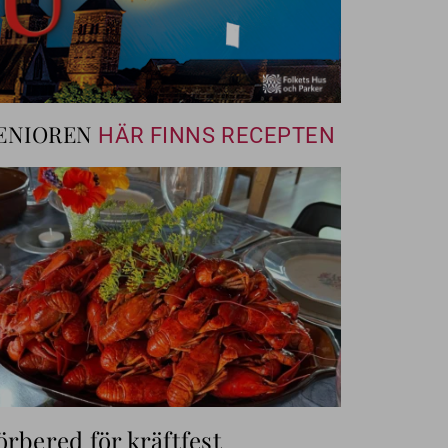
ENIOREN
HÄR FINNS RECEPTEN
örbered för kräftfest