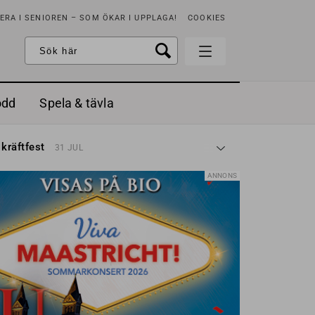
RA I SENIOREN – SOM ÖKAR I UPPLAGA!
COOKIES
odd
Spela & tävla
d gräddfil, dill och persilja
2 MAJ
 kräftfest
31 JUL
t & sött
14 JUL
å stora fat
3 JUL
ANNONS
 jordgubbar med vaniljglass
18 JUN
 med örter
13 JUN
unsbitar
3 MAJ
d gräddfil, dill och persilja
2 MAJ
 kräftfest
31 JUL