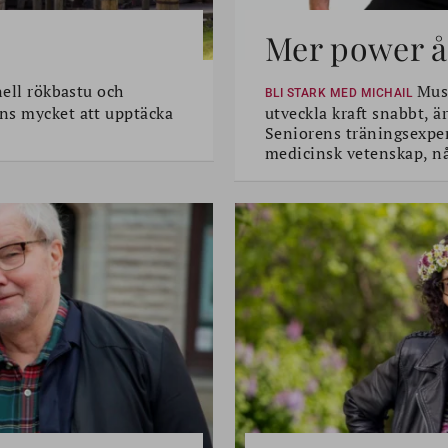
Mer power åt
nell rökbastu och
Musk
BLI STARK MED MICHAIL
ns mycket att upptäcka
utveckla kraft snabbt, är
Seniorens träningsexper
medicinsk vetenskap, n