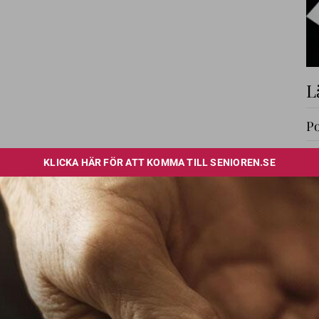
L
Po
Lä