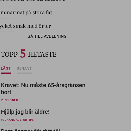
mmarmat på stora fat
cket smak med örter
GÅ TILL AVDELNING
5
TOPP
HETASTE
LÄST
SENAST
Kravet: Nu måste 65-årsgränsen
bort
PENSIONER
Hjälp jag blir äldre!
VECKANS KULTURTIPS