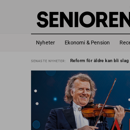
Nyheter
Ekonomi & Pension
Rec
Sven Hagströmer sommarpra
SENASTE
NYHETER:
Reform för äldre kan bli slag 
SENASTE
NYHETER:
Kravet: Nu måste 65-årsgrän
SENASTE
NYHETER:
Dom öppnar för rätt till gara
SENASTE
NYHETER:
Snart kan telefonförsäljning 
SENASTE
NYHETER:
Hyror rusar ifrån äldres bost
SENASTE
NYHETER:
Liten höjning av garantipens
SENASTE
NYHETER:
Sven Hagströmer sommarpra
SENASTE
NYHETER:
Reform för äldre kan bli slag 
SENASTE
NYHETER: