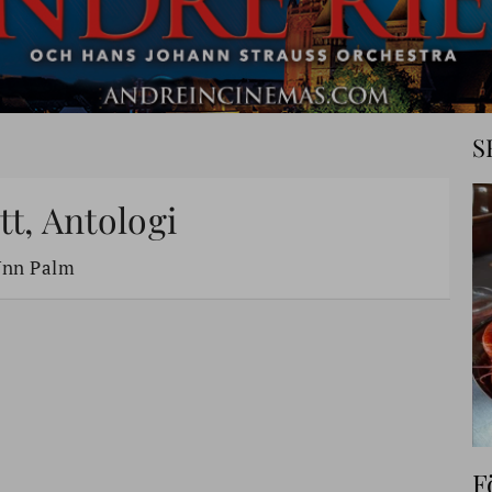
S
t, Antologi
Unn Palm
F