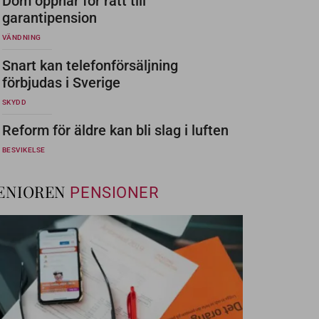
Dom öppnar för rätt till
garantipension
VÄNDNING
Snart kan telefonförsäljning
förbjudas i Sverige
SKYDD
Reform för äldre kan bli slag i luften
BESVIKELSE
ENIOREN
PENSIONER