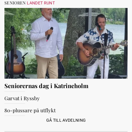
SENIOREN
LANDET RUNT
Seniorernas dag i Katrineholm
Garvat i Ryssby
80-plussare på utflykt
GÅ TILL AVDELNING