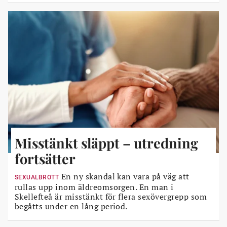
Misstänkt släppt – utredning
fortsätter
En ny skandal kan vara på väg att
SEXUALBROTT
rullas upp inom äldreomsorgen. En man i
Skellefteå är misstänkt för flera sexövergrepp som
begåtts under en lång period.