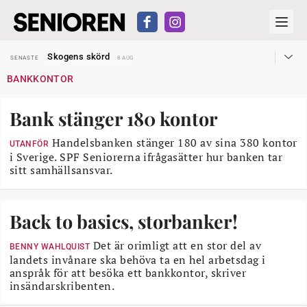
Hyror rusar ifrån äldres bostadstillägg
SENASTE
28 JUL
Skogens skörd
SENASTE
8 AUG
Misstänkt släppt – utredning fortsätter
SENASTE
7 AUG
BANKKONTOR
Reform för äldre kan bli slag i luften
SENASTE
31 JUL
Kravet: Nu måste 65-årsgränsen bort
SENASTE
30 JUL
Dom öppnar för rätt till garantipension
SENASTE
30 JUL
Bank stänger 180 kontor
Snart kan telefonförsäljning förbjudas i Sverige
SENASTE
29 JUL
Hyror rusar ifrån äldres bostadstillägg
SENASTE
28 JUL
Skogens skörd
Handelsbanken stänger 180 av sina 380 kontor
SENASTE
8 AUG
UTANFÖR
i Sverige. SPF Seniorerna ifrågasätter hur banken tar
sitt samhällsansvar.
Back to basics, storbanker!
Det är orimligt att en stor del av
BENNY WAHLQUIST
landets invånare ska behöva ta en hel arbetsdag i
anspråk för att besöka ett bankkontor, skriver
insändarskribenten.