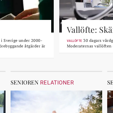
Vallöfte: Sk
 i Sverige under 2000-
30 dagars vårdga
VALLÖFTE
Förebyggande åtgärder är
Moderaternas vallöften
SENIOREN
S
RELATIONER