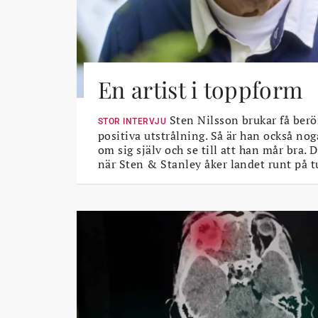
En artist i toppform
Sten Nilsson brukar få berö
STOR INTERVJU
positiva utstrålning. Så är han också nog
om sig själv och se till att han mår bra.
när Sten & Stanley åker landet runt på t