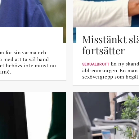
Misstänkt sl
fortsätter
m för sin varma och
a med att ta väl hand
En ny skanda
 Det behövs inte minst nu
SEXUALBROTT
äldreomsorgen. En man i 
urné.
sexövergrepp som begått