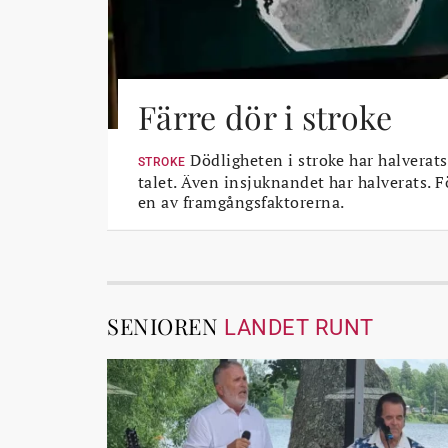
Färre dör i stroke
Dödligheten i stroke har halverats
STROKE
talet. Även insjuknandet har halverats. 
en av framgångsfaktorerna.
SENIOREN
LANDET RUNT