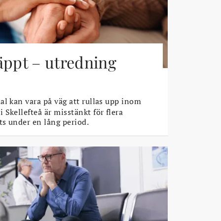
äppt – utredning
l kan vara på väg att rullas upp inom
Skellefteå är misstänkt för flera
s under en lång period.