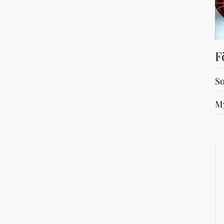
F
So
My