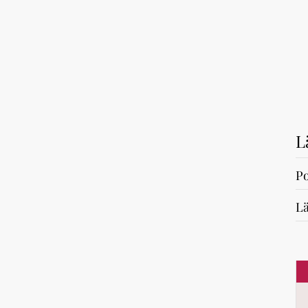
L
Po
Lä