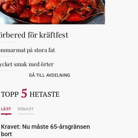
örbered för kräftfest
mmarmat på stora fat
cket smak med örter
GÅ TILL AVDELNING
5
TOPP
HETASTE
LÄST
SENAST
Kravet: Nu måste 65-årsgränsen
bort