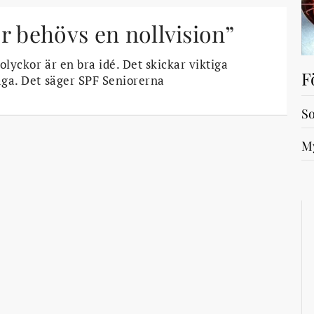
r behövs en nollvision”
lolyckor är en bra idé. Det skickar viktiga
F
fråga. Det säger SPF Seniorerna
So
My