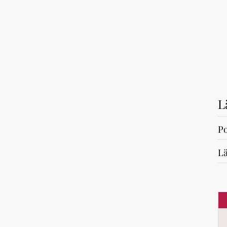
L
Po
Lä