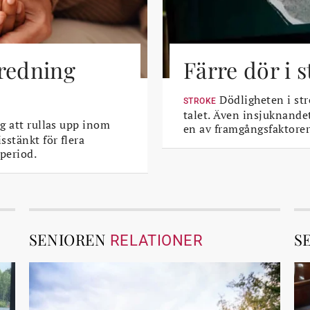
tredning
Färre dör i 
Dödligheten i str
STROKE
talet. Även insjuknande
g att rullas upp inom
en av framgångsfaktorer
sstänkt för flera
period.
SENIOREN
S
RELATIONER