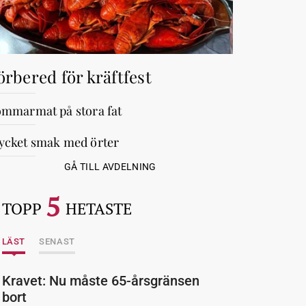
örbered för kräftfest
mmarmat på stora fat
cket smak med örter
GÅ TILL AVDELNING
5
TOPP
HETASTE
LÄST
SENAST
Kravet: Nu måste 65-årsgränsen
bort