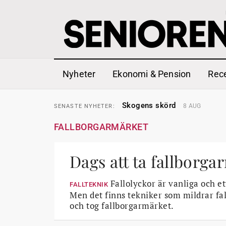
Nyheter
Ekonomi & Pension
Rec
Hyror rusar ifrån äldres bost
SENASTE
NYHETER:
Skogens skörd
8 AUG
SENASTE
NYHETER:
Misstänkt släppt – utredning
SENASTE
NYHETER:
Reform för äldre kan bli slag 
SENASTE
NYHETER:
FALLBORGARMÄRKET
Kravet: Nu måste 65-årsgrän
SENASTE
NYHETER:
Dom öppnar för rätt till gara
SENASTE
NYHETER:
Snart kan telefonförsäljning 
SENASTE
NYHETER:
Hyror rusar ifrån äldres bost
Dags att ta fallborga
SENASTE
NYHETER:
Skogens skörd
8 AUG
SENASTE
NYHETER:
Fallolyckor är vanliga och e
FALLTEKNIK
Men det finns tekniker som mildrar fal
och tog fallborgarmärket.