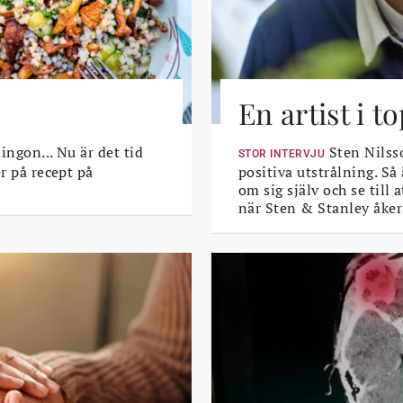
En artist i 
lingon... Nu är det tid
Sten Nilsso
STOR INTERVJU
er på recept på
positiva utstrålning. Så
om sig själv och se till
när Sten & Stanley åker