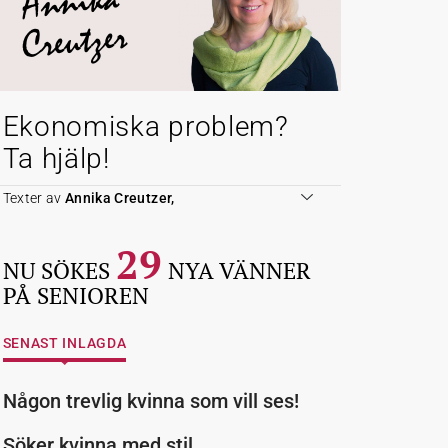
Annika
Creutzer
Ekonomiska problem?
Ta hjälp!
Texter av
Annika Creutzer,
29
NU SÖKES
NYA VÄNNER
PÅ SENIOREN
SENAST INLAGDA
Någon trevlig kvinna som vill ses!
Söker kvinna med stil