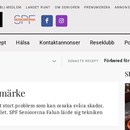
BLI MEDLEM
LANDET RUNT
OM SENIOREN
PRENUMERERA
ANNONSE
ept
Hälsa
Kontaktannonser
Reseklubb
P
adstillägg
Ranchdipp me
28 JUL
SENASTE RECEPT:
Förbered för
SENASTE RECEPT:
 fortsätter
Gott med röt
7 AUG
SENASTE RECEPT:
i luften
Sommarmat p
31 JUL
SENASTE RECEPT:
S
sen bort
Timjankokta
30 JUL
SENASTE RECEPT:
ntipension
Mycket smak
30 JUL
SENASTE RECEPT:
förbjudas i Sverige
Mums med m
29 JUL
SENASTE RECEPT:
adstillägg
Ranchdipp me
rmärke
28 JUL
SENASTE RECEPT:
Förbered för
SENASTE RECEPT:
tt stort problem som kan orsaka svåra skador.
let. SPF Seniorerna Falun lärde sig tekniken