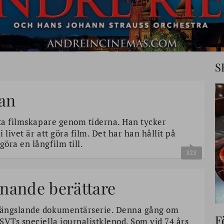
S
tan
sta filmskapare genom tiderna. Han tycker
i livet är att göra film. Det har han hållit på
öra en långfilm till.
323
nande berättare
fängslande dokumentärserie. Denna gång om
F
SVTs speciella journalistklenod. Som vid 74 års