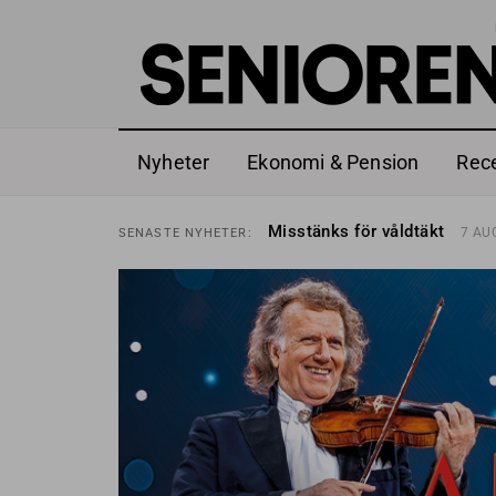
Nyheter
Ekonomi & Pension
Rec
Liten höjning av garantipens
SENASTE
NYHETER:
Misstänks för våldtäkt
7 AU
SENASTE
NYHETER:
Reform för äldre kan bli slag 
SENASTE
NYHETER:
Kravet: Nu måste 65-årsgrän
SENASTE
NYHETER:
Dom öppnar för rätt till gara
SENASTE
NYHETER:
Snart kan telefonförsäljning 
SENASTE
NYHETER:
Hyror rusar ifrån äldres bost
SENASTE
NYHETER:
Liten höjning av garantipens
SENASTE
NYHETER:
Misstänks för våldtäkt
7 AU
SENASTE
NYHETER: