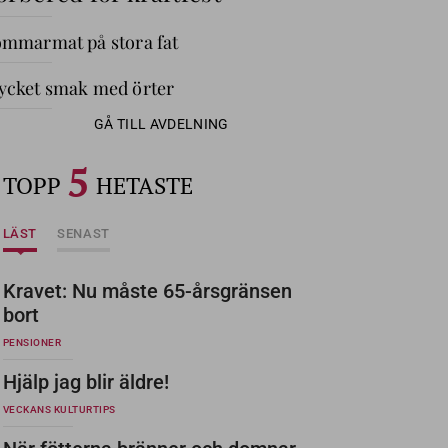
mmarmat på stora fat
cket smak med örter
GÅ TILL AVDELNING
5
TOPP
HETASTE
LÄST
SENAST
Kravet: Nu måste 65-årsgränsen
bort
PENSIONER
Hjälp jag blir äldre!
VECKANS KULTURTIPS