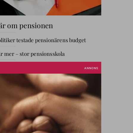
är om pensionen
litiker testade pensionärens budget
r mer – stor pensionsskola
GÅ TILL AVDELNING
ANNIKA OM PENGAR
Annika
Creutzer