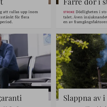
t
Färre dör i 
g att rullas upp inom
Dödligheten i str
STROKE
sstänkt för flera
talet. Även insjuknande
period.
en av framgångsfaktorer
garanti
Slappna av i