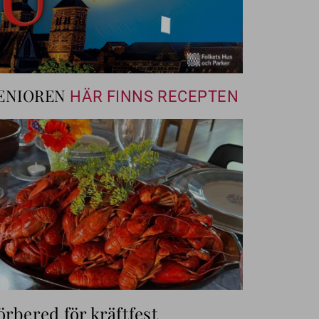
ENIOREN
HÄR FINNS RECEPTEN
örbered för kräftfest