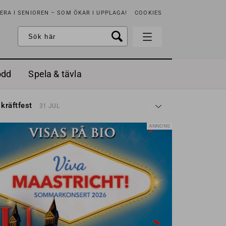
RA I SENIOREN – SOM ÖKAR I UPPLAGA!
COOKIES
odd
Spela & tävla
d gräddfil, dill och persilja
2 MAJ
 kräftfest
31 JUL
t & sött
14 JUL
å stora fat
3 JUL
ANNONS
 jordgubbar med vaniljglass
18 JUN
 med örter
13 JUN
unsbitar
3 MAJ
d gräddfil, dill och persilja
2 MAJ
 kräftfest
31 JUL