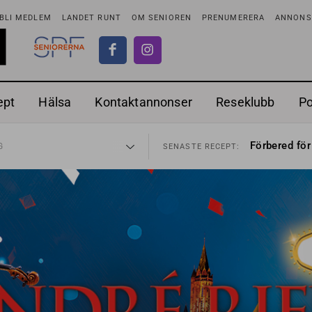
BLI MEDLEM
LANDET RUNT
OM SENIOREN
PRENUMERERA
ANNONSE
ept
Hälsa
Kontaktannonser
Reseklubb
P
ionen
Ranchdipp me
27 JUL
SENASTE RECEPT:
Förbered för
G
SENASTE RECEPT:
i luften
Gott med röt
31 JUL
SENASTE RECEPT:
sen bort
Sommarmat p
30 JUL
SENASTE RECEPT:
ntipension
Timjankokta
30 JUL
SENASTE RECEPT:
förbjudas i Sverige
Mycket smak
29 JUL
SENASTE RECEPT:
adstillägg
Mums med m
28 JUL
SENASTE RECEPT:
ionen
Ranchdipp me
27 JUL
SENASTE RECEPT:
Förbered för
G
SENASTE RECEPT: