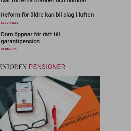
När fötterna bränner och domnar
Reform för äldre kan bli slag i luften
BESVIKELSE
Dom öppnar för rätt till
garantipension
VÄNDNING
ENIOREN
PENSIONER