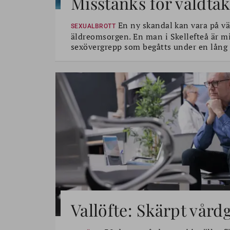
Misstänks för våldtäk
En ny skandal kan vara på vä
SEXUALBROTT
äldreomsorgen. En man i Skellefteå är mi
sexövergrepp som begåtts under en lång 
Vallöfte: Skärpt vård