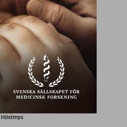
Ekonomiska problem?
Ta hjälp!
Texter av
Annika Creutzer,
29
NU SÖKES
NYA VÄNNER
PÅ SENIOREN
SENAST INLAGDA
Någon trevlig kvinna som vill ses!
Söker kvinna med stil
Kanske med Dig?
Höstmys