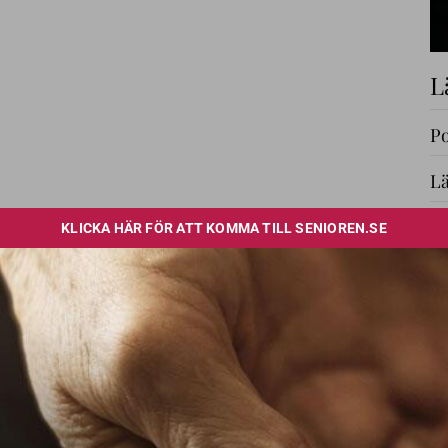
L
Po
Lä