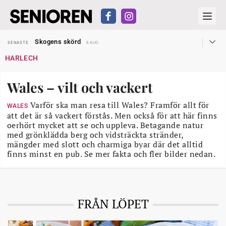
Hyror rusar ifrån äldres bostadstillägg
SENASTE
28 JUL
Skogens skörd
SENASTE
8 AUG
Misstänkt släppt – utredning fortsätter
SENASTE
7 AUG
HARLECH
Reform för äldre kan bli slag i luften
SENASTE
31 JUL
Kravet: Nu måste 65-årsgränsen bort
SENASTE
30 JUL
Dom öppnar för rätt till garantipension
SENASTE
30 JUL
Wales – vilt och vackert
Snart kan telefonförsäljning förbjudas i Sverige
SENASTE
29 JUL
Hyror rusar ifrån äldres bostadstillägg
SENASTE
28 JUL
Skogens skörd
Varför ska man resa till Wales? Framför allt för
SENASTE
8 AUG
WALES
att det är så vackert förstås. Men också för att här finns
oerhört mycket att se och uppleva. Betagande natur
med grönklädda berg och vidsträckta stränder,
mängder med slott och charmiga byar där det alltid
finns minst en pub. Se mer fakta och fler bilder nedan.
FRÅN LÖPET