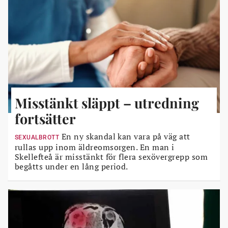
Misstänkt släppt – utredning
fortsätter
En ny skandal kan vara på väg att
SEXUALBROTT
rullas upp inom äldreomsorgen. En man i
Skellefteå är misstänkt för flera sexövergrepp som
begåtts under en lång period.