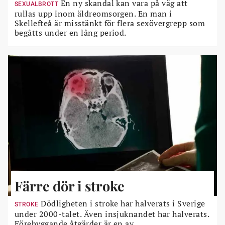
En ny skandal kan vara på väg att
SEXUALBROTT
rullas upp inom äldreomsorgen. En man i
Skellefteå är misstänkt för flera sexövergrepp som
begåtts under en lång period.
Färre dör i stroke
Dödligheten i stroke har halverats i Sverige
STROKE
under 2000-talet. Även insjuknandet har halverats.
Förebyggande åtgärder är en av