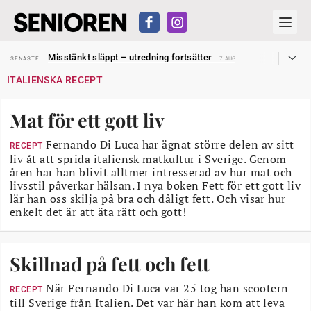
Liten höjning av garantipensionen
SENASTE
27 JUL
Misstänkt släppt – utredning fortsätter
SENASTE
7 AUG
Reform för äldre kan bli slag i luften
SENASTE
31 JUL
ITALIENSKA RECEPT
Kravet: Nu måste 65-årsgränsen bort
SENASTE
30 JUL
Dom öppnar för rätt till garantipension
SENASTE
30 JUL
Snart kan telefonförsäljning förbjudas i Sverige
SENASTE
29 JUL
Mat för ett gott liv
Hyror rusar ifrån äldres bostadstillägg
SENASTE
28 JUL
Liten höjning av garantipensionen
SENASTE
27 JUL
Misstänkt släppt – utredning fortsätter
Fernando Di Luca har ägnat större delen av sitt
SENASTE
7 AUG
RECEPT
liv åt att sprida italiensk matkultur i Sverige. Genom
åren har han blivit alltmer intresserad av hur mat och
livsstil påverkar hälsan. I nya boken Fett för ett gott liv
lär han oss skilja på bra och dåligt fett. Och visar hur
enkelt det är att äta rätt och gott!
Skillnad på fett och fett
När Fernando Di Luca var 25 tog han scootern
RECEPT
till Sverige från Italien. Det var här han kom att leva