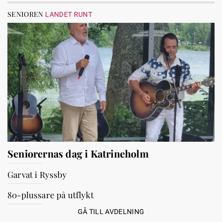
SENIOREN
LANDET RUNT
Seniorernas dag i Katrineholm
Garvat i Ryssby
80-plussare på utflykt
GÅ TILL AVDELNING