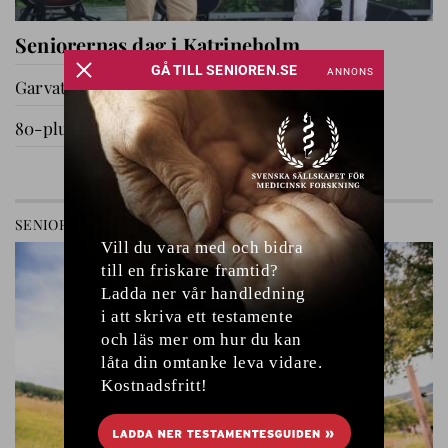
Seniorernas dag i Katrineholm
Garvat i Ryssby
80-plussare på utflykt
GÅ TILL AVDELNING
SENIOREN
RELATIONER