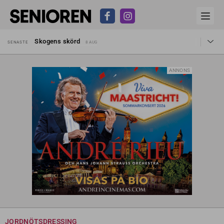
Hyror rusar ifrån äldres bostadstillägg
SENASTE
28 JUL
Skogens skörd
SENASTE
8 AUG
Misstänkt släppt – utredning fortsätter
SENASTE
7 AUG
Reform för äldre kan bli slag i luften
SENASTE
31 JUL
Kravet: Nu måste 65-årsgränsen bort
SENASTE
30 JUL
ANNONS
Dom öppnar för rätt till garantipension
SENASTE
30 JUL
Snart kan telefonförsäljning förbjudas i Sverige
SENASTE
29 JUL
Hyror rusar ifrån äldres bostadstillägg
SENASTE
28 JUL
Skogens skörd
SENASTE
8 AUG
JORDNÖTSDRESSING