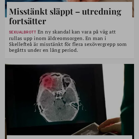
Misstänkt släppt – utredning
fortsätter
En ny skandal kan vara på väg att
SEXUALBROTT
rullas upp inom äldreomsorgen. En man i
Skellefteå är misstänkt för flera sexövergrepp som
begåtts under en lång period.