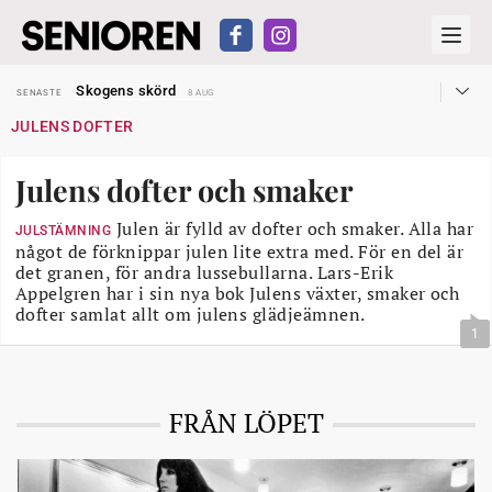
Hyror rusar ifrån äldres bostadstillägg
SENASTE
28 JUL
Skogens skörd
SENASTE
8 AUG
Misstänkt släppt – utredning fortsätter
SENASTE
7 AUG
JULENS DOFTER
Reform för äldre kan bli slag i luften
SENASTE
31 JUL
Kravet: Nu måste 65-årsgränsen bort
SENASTE
30 JUL
Dom öppnar för rätt till garantipension
SENASTE
30 JUL
Julens dofter och smaker
Snart kan telefonförsäljning förbjudas i Sverige
SENASTE
29 JUL
Hyror rusar ifrån äldres bostadstillägg
SENASTE
28 JUL
Skogens skörd
Julen är fylld av dofter och smaker. Alla har
SENASTE
8 AUG
JULSTÄMNING
något de förknippar julen lite extra med. För en del är
det granen, för andra lussebullarna. Lars-Erik
Appelgren har i sin nya bok Julens växter, smaker och
dofter samlat allt om julens glädjeämnen.
1
FRÅN LÖPET