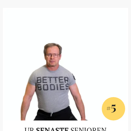
5
#
UR
SENASTE
SENIOREN