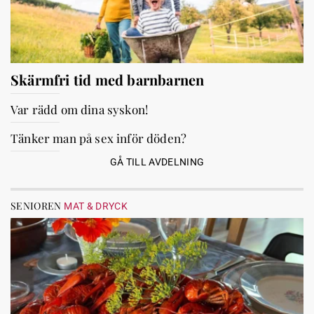
Skärmfri tid med barnbarnen
Var rädd om dina syskon!
Tänker man på sex inför döden?
GÅ TILL AVDELNING
SENIOREN
MAT & DRYCK