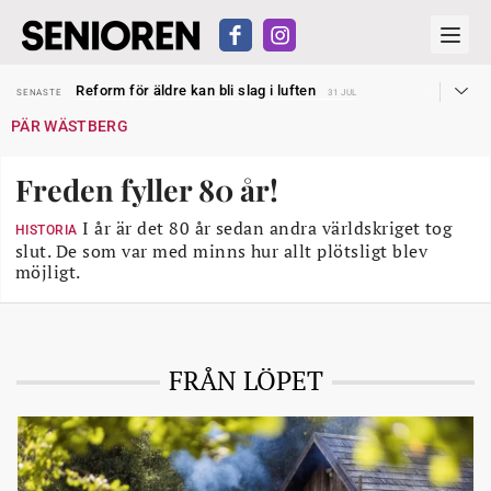
Sven Hagströmer sommarpratar
SENASTE
26 JUL
Reform för äldre kan bli slag i luften
SENASTE
31 JUL
Kravet: Nu måste 65-årsgränsen bort
SENASTE
30 JUL
PÄR WÄSTBERG
Dom öppnar för rätt till garantipension
SENASTE
30 JUL
Snart kan telefonförsäljning förbjudas i Sverige
SENASTE
29 JUL
Hyror rusar ifrån äldres bostadstillägg
SENASTE
28 JUL
Freden fyller 80 år!
Liten höjning av garantipensionen
SENASTE
27 JUL
Sven Hagströmer sommarpratar
SENASTE
26 JUL
Reform för äldre kan bli slag i luften
I år är det 80 år sedan andra världskriget tog
SENASTE
31 JUL
HISTORIA
slut. De som var med minns hur allt plötsligt blev
möjligt.
FRÅN LÖPET