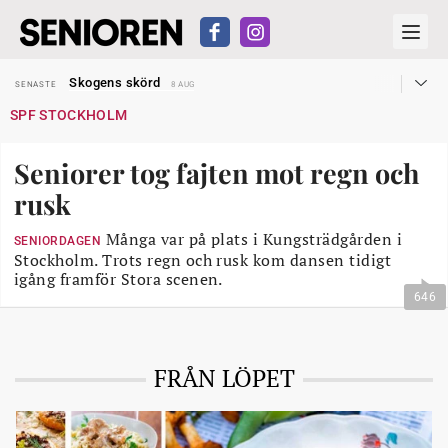
Hyror rusar ifrån äldres bostadstillägg
SENASTE
28 JUL
Skogens skörd
SENASTE
8 AUG
Misstänkt släppt – utredning fortsätter
SENASTE
7 AUG
SPF STOCKHOLM
Reform för äldre kan bli slag i luften
SENASTE
31 JUL
Kravet: Nu måste 65-årsgränsen bort
SENASTE
30 JUL
Dom öppnar för rätt till garantipension
SENASTE
30 JUL
Seniorer tog fajten mot regn och
Snart kan telefonförsäljning förbjudas i Sverige
SENASTE
29 JUL
Hyror rusar ifrån äldres bostadstillägg
SENASTE
28 JUL
rusk
Skogens skörd
SENASTE
8 AUG
Många var på plats i Kungsträdgården i
SENIORDAGEN
Stockholm. Trots regn och rusk kom dansen tidigt
igång framför Stora scenen.
646
FRÅN LÖPET