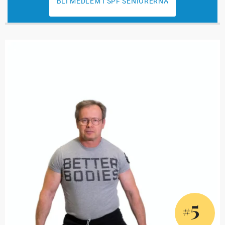
BLI MEDLEM I SPF SENIORERNA
5
#