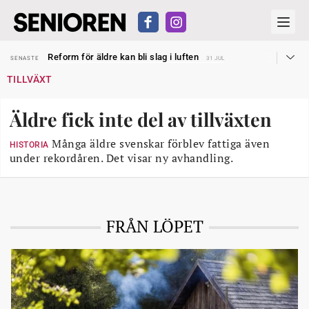
Sven Hagströmer sommarpratar
SENASTE
26 JUL
Reform för äldre kan bli slag i luften
SENASTE
31 JUL
Kravet: Nu måste 65-årsgränsen bort
SENASTE
30 JUL
TILLVÄXT
Dom öppnar för rätt till garantipension
SENASTE
30 JUL
Snart kan telefonförsäljning förbjudas i Sverige
SENASTE
29 JUL
Hyror rusar ifrån äldres bostadstillägg
SENASTE
28 JUL
Äldre fick inte del av tillväxten
Liten höjning av garantipensionen
SENASTE
27 JUL
Sven Hagströmer sommarpratar
SENASTE
26 JUL
Reform för äldre kan bli slag i luften
Många äldre svenskar förblev fattiga även
SENASTE
31 JUL
HISTORIA
under rekordåren. Det visar ny avhandling.
FRÅN LÖPET