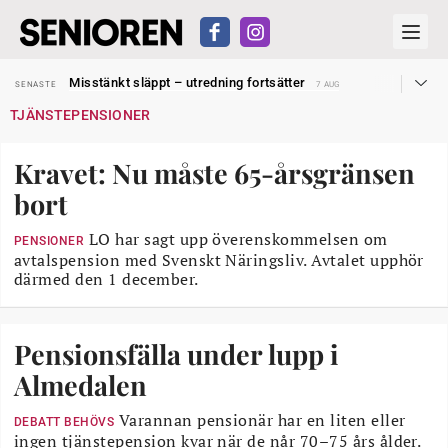
Liten höjning av garantipensionen
SENASTE
27 JUL
Misstänkt släppt – utredning fortsätter
SENASTE
7 AUG
Reform för äldre kan bli slag i luften
SENASTE
31 JUL
TJÄNSTEPENSIONER
Kravet: Nu måste 65-årsgränsen bort
SENASTE
30 JUL
Dom öppnar för rätt till garantipension
SENASTE
30 JUL
Snart kan telefonförsäljning förbjudas i Sverige
SENASTE
29 JUL
Kravet: Nu måste 65-årsgränsen
Hyror rusar ifrån äldres bostadstillägg
SENASTE
28 JUL
Liten höjning av garantipensionen
SENASTE
27 JUL
bort
Misstänkt släppt – utredning fortsätter
SENASTE
7 AUG
LO har sagt upp överenskommelsen om
PENSIONER
avtalspension med Svenskt Näringsliv. Avtalet upphör
därmed den 1 december.
Pensionsfälla under lupp i
Almedalen
Varannan pensionär har en liten eller
DEBATT BEHÖVS
ingen tjänstepension kvar när de når 70–75 års ålder.