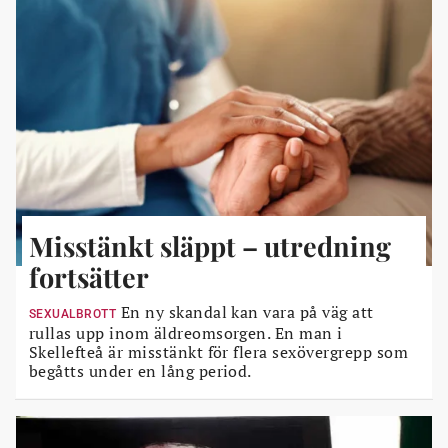
Misstänkt släppt – utredning
fortsätter
En ny skandal kan vara på väg att
SEXUALBROTT
rullas upp inom äldreomsorgen. En man i
Skellefteå är misstänkt för flera sexövergrepp som
begåtts under en lång period.