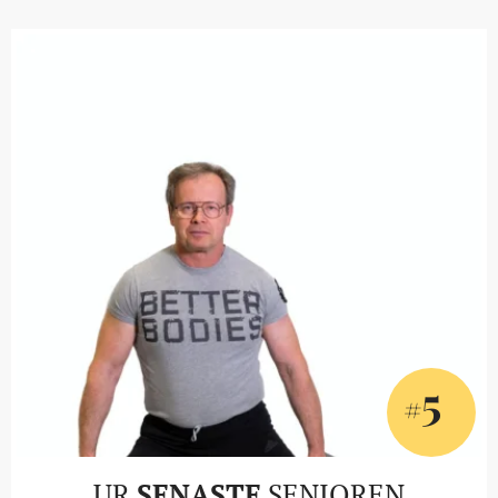
5
#
UR
SENASTE
SENIOREN