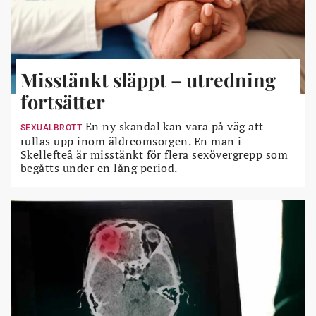
Misstänkt släppt – utredning
fortsätter
En ny skandal kan vara på väg att
SEXUALBROTT
rullas upp inom äldreomsorgen. En man i
Skellefteå är misstänkt för flera sexövergrepp som
begåtts under en lång period.