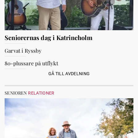
Seniorernas dag i Katrineholm
Garvat i Ryssby
80-plussare på utflykt
GÅ TILL AVDELNING
SENIOREN
RELATIONER