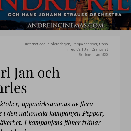
Internationella äldredagen, Peppar peppar, träna
med Carl Jan Granqvist
Ur filmen från MSB
l Jan och
rles
 oktober, uppmärksammas av flera
 i den nationella kampanjen Peppar,
säkerhet. I kampanjens filmer tränar