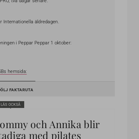
PRO, två dagar senare.
r Internationella äldredagen.
eningen i Peppar Peppar 1 oktober:
Bs hemsida:
DÖLJ FAKTARUTA
LÄS OCKSÅ
ommy och Annika blir
tadiga med pilates