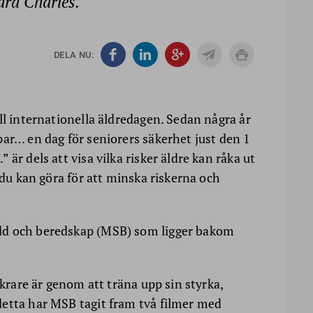
dra Charles.
DELA NU:
ll internationella äldredagen. Sedan några år
par… en dag för seniorers säkerhet just den 1
är dels att visa vilka risker äldre kan råka ut
 du kan göra för att minska riskerna och
dd och beredskap (MSB) som ligger bakom
äkrare är genom att träna upp sin styrka,
etta har MSB tagit fram två filmer med