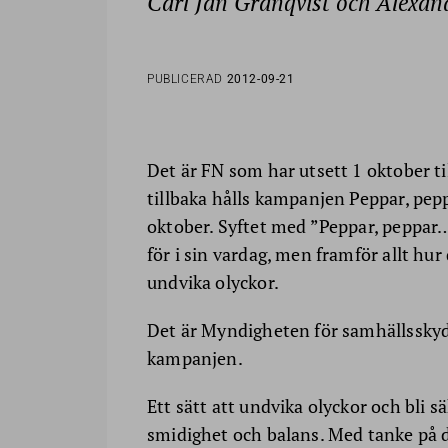
Carl Jan Granqvist och Alexan
PUBLICERAD
2012-09-21
Det är FN som har utsett 1 oktober ti
tillbaka hålls kampanjen Peppar, pep
oktober. Syftet med ”Peppar, peppar…” 
för i sin vardag, men framför allt hur
undvika olyckor.
Det är Myndigheten för samhällssky
kampanjen.
Ett sätt att undvika olyckor och bli s
smidighet och balans. Med tanke på d