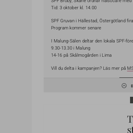
SPF Broby, Skåne ordnar hälsocafé med 
Tid: 3 oktober kl. 14.00
SPF Gruvan i Hällestad, Östergötland fira
Program kommer senare
I Malung-Sälen deltar den lokala SPF-för
9.30-13.30 i Malung
14-16 på Skålmogården i Lima
Vill du delta i kampanjen? Läs mer på
MS
T
s