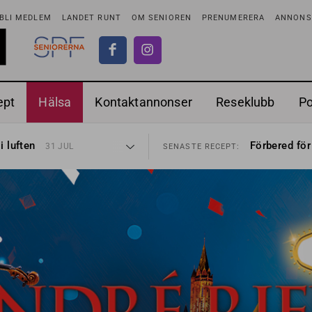
BLI MEDLEM
LANDET RUNT
OM SENIOREN
PRENUMERERA
ANNONSE
ept
Hälsa
Kontaktannonser
Reseklubb
P
tar
Ranchdipp me
26 JUL
SENASTE RECEPT:
i luften
Förbered för
31 JUL
SENASTE RECEPT:
sen bort
Gott med röt
30 JUL
SENASTE RECEPT:
ntipension
Sommarmat p
30 JUL
SENASTE RECEPT:
förbjudas i Sverige
Timjankokta
29 JUL
SENASTE RECEPT:
adstillägg
Mycket smak
28 JUL
SENASTE RECEPT:
ionen
Mums med m
27 JUL
SENASTE RECEPT:
tar
Ranchdipp me
26 JUL
SENASTE RECEPT:
i luften
Förbered för
31 JUL
SENASTE RECEPT: