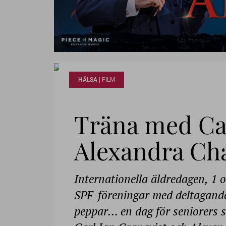
HÄLSA |
FILM
Träna med Car
Alexandra Cha
Internationella äldredagen, 1
SPF-föreningar med deltagande
peppar... en dag för seniorers 