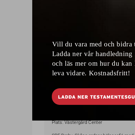
Frida Andersson Johansson
frida.johansson@spf.se
SP
Här hittar du några av de SPF-förening
SPF Häggen i Piteå, Norrbotten
Tid: 1 oktober, 10.00-13.30
Plats: Samvarons lokaler på Hamnplan.
SPF Glimma, Skåne ordnar Peppar Pepp
oktober.
Tid: 2 oktober, kl. 14:00
Plats: Västergård Center