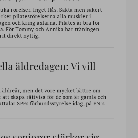
uka rörelser. Inget flås. Sakta men säkert
ärker pilatesrörelserna alla muskler i
gen och kring axlarna. Pilates är bra för
la. För Tommy och Annika har träningen
rit direkt nyttig.
lla äldredagen: Vi vill
ch äldreår, men det vore mycket bättre om
 att skapa rättvisa för de som är gamla och
uttalar SPFs förbundsstyrelse idag, på FN:s
es seniorer stärker sig