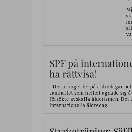
Mj
st
ma
al
va
SPF på internatione
ha rättvisa!
- Det är inget fel på äldredagar o
samhället som helhet ägnade sig åt
försökte avskaffa ålderismen. Det 
internationella äldredag.
Styrketräning: Säffl