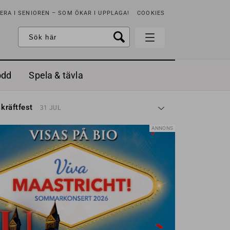
RA I SENIOREN – SOM ÖKAR I UPPLAGA!
COOKIES
odd
Spela & tävla
d gräddfil, dill och persilja
2 MAJ
 kräftfest
31 JUL
t & sött
14 JUL
å stora fat
3 JUL
ANNONS
 jordgubbar med vaniljglass
18 JUN
 med örter
13 JUN
unsbitar
3 MAJ
d gräddfil, dill och persilja
2 MAJ
 kräftfest
31 JUL