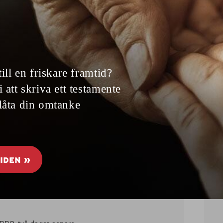
F DELTAR
ar som deltar i MSBs kampanj Peppar Peppar…
ar genom ett hälsocafé tillsammans med PRO 2