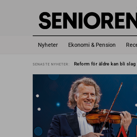
Nyheter
Ekonomi & Pension
Rec
Sven Hagströmer sommarpra
SENASTE
NYHETER:
Reform för äldre kan bli slag 
SENASTE
NYHETER:
Kravet: Nu måste 65-årsgrän
SENASTE
NYHETER:
Dom öppnar för rätt till gara
SENASTE
NYHETER:
Snart kan telefonförsäljning 
SENASTE
NYHETER:
Hyror rusar ifrån äldres bost
SENASTE
NYHETER:
Liten höjning av garantipens
SENASTE
NYHETER:
Sven Hagströmer sommarpra
SENASTE
NYHETER:
Reform för äldre kan bli slag 
SENASTE
NYHETER: