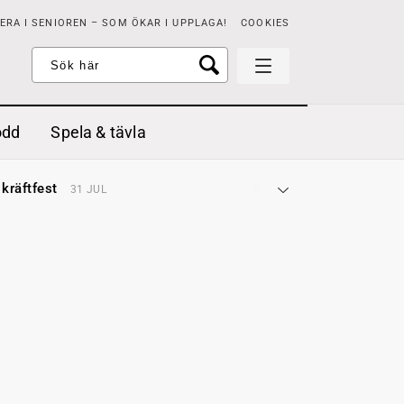
RA I SENIOREN – SOM ÖKAR I UPPLAGA!
COOKIES
odd
Spela & tävla
d gräddfil, dill och persilja
2 MAJ
 kräftfest
31 JUL
t & sött
14 JUL
å stora fat
3 JUL
 jordgubbar med vaniljglass
18 JUN
 med örter
13 JUN
unsbitar
3 MAJ
d gräddfil, dill och persilja
2 MAJ
 kräftfest
31 JUL