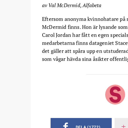
av Val McDermid, Alfabeta
Eftersom anonyma kvinnohatare på näte
McDermid finns. Hon är lysande som
Carol Jordan har fått en egen special
medarbetarna finns datageniet Stace
det gäller att spåra upp en utstudera
som vågar hävda sina åsikter offentli
DELA
(1772)