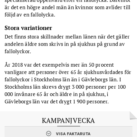
är det en högre andel män än kvinnor som avlider till
följd av en fallolycka.
Stora variationer
Det finns stora skillnader mellan länen när det gäller
andelen äldre som skrivs in på sjukhus på grund av
fallolyckor.
År 2018 var det exempelvis mer än 50 procent
vanligare att personer över 65 år sjukhusvårdades för
fallolyckor i Stockholms län än i Gävleborgs län. I
Stockholms län skrevs drygt 3 000 personer per 100
000 invånare 65 år och äldre in på sjukhus, i
Gävleborgs län var det drygt 1 900 personer.
KAMPANJVECKA
Den här veckan pågår Socialstyrelsens årliga kampanjvecka
VISA FAKTARUTA
”Balansera mera” som syftar till att förhindra fallolyckor.