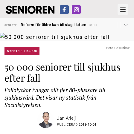
Sven Hagströmer sommarpratar
SENASTE
26 JUL
Reform för äldre kan bli slag i luften
SENASTE
31 JUL
Kravet: Nu måste 65-årsgränsen bort
SENASTE
30 JUL
Dom öppnar för rätt till garantipension
SENASTE
30 JUL
Snart kan telefonförsäljning förbjudas i Sverige
SENASTE
29 JUL
Hyror rusar ifrån äldres bostadstillägg
SENASTE
28 JUL
Foto Colourbox
Liten höjning av garantipensionen
NYHETER |
SKADOR
SENASTE
27 JUL
Sven Hagströmer sommarpratar
SENASTE
26 JUL
Reform för äldre kan bli slag i luften
SENASTE
31 JUL
50 000 seniorer till sjukhus
efter fall
Fallolyckor tvingar allt fler 80-plussare till
sjukhusvård. Det visar ny statistik från
Socialstyrelsen.
Jan Arleij
PUBLICERAD
2019-10-01