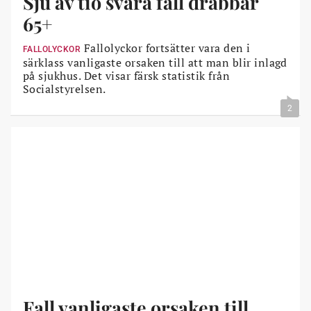
Sju av tio svåra fall drabbar
65+
Fallolyckor fortsätter vara den i
FALLOLYCKOR
särklass vanligaste orsaken till att man blir inlagd
på sjukhus. Det visar färsk statistik från
Socialstyrelsen.
2
Fall vanligaste orsaken till