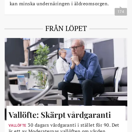
kan minska undernäringen i äldreomsorgen.
174
FRÅN LÖPET
Vallöfte: Skärpt vårdgaranti
30 dagars vårdgaranti i stället för 90. Det
VALLÖFTE
är ett av Moderaternas vallöften om vården.