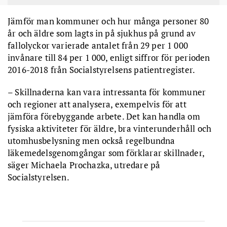
Kampanjen har tre teman:
mat, motion
och
medicin.
– De flesta fallolyckor bland äldre sker i
hemmet
och det
Jämför man kommuner och hur många personer 80
förebyggande arbetet i samhället behöver pågå kontinuerligt
år och äldre som lagts in på sjukhus på grund av
över året, säger Barbara David, projektledare för kampanjen.
fallolyckor varierade antalet från 29 per 1 000
– Det finns även mycket man själv kan göra. Exempelvis behöver
äldre tänka lite extra på att
äta näringsriktigt
och
träna balans
invånare till 84 per 1 000, enligt siffror för perioden
och styrka.
Det är också viktigt att ha kunskap om sina
2016-2018 från Socialstyrelsens patientregister.
läkemedel
och vara uppmärksam på eventuella biverkningar
eftersom vissa läkemedel kan öka risken för fall.
– Skillnaderna kan vara intressanta för kommuner
Fallolyckor är den olyckstyp som årligen leder till
flest dödsfall
och sjukhusinläggningar.
och regioner att analysera, exempelvis för att
jämföra förebyggande arbete. Det kan handla om
fysiska aktiviteter för äldre, bra vinterunderhåll och
utomhusbelysning men också regelbundna
läkemedelsgenomgångar som förklarar skillnader,
säger Michaela Prochazka, utredare på
Socialstyrelsen.