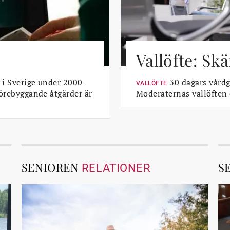
Vallöfte: Sk
 i Sverige under 2000-
30 dagars vårdga
VALLÖFTE
Förebyggande åtgärder är
Moderaternas vallöften
SENIOREN
S
RELATIONER