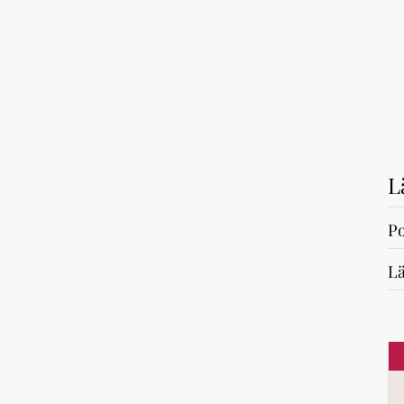
L
Po
Lä