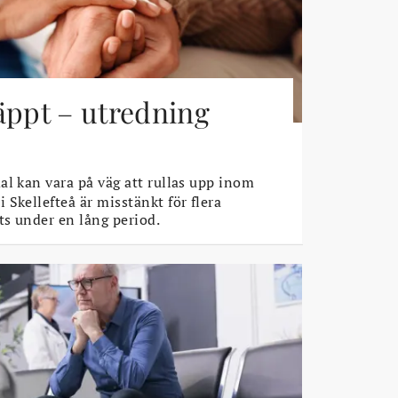
äppt – utredning
l kan vara på väg att rullas upp inom
Skellefteå är misstänkt för flera
s under en lång period.