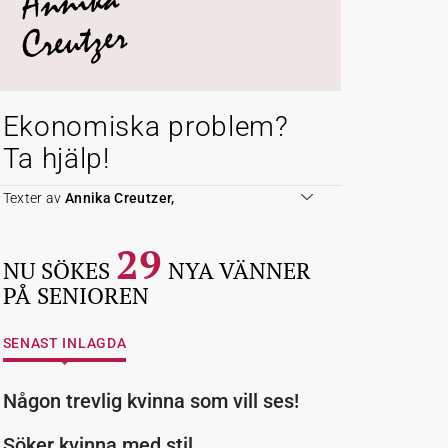
Annika
Creutzer
Ekonomiska problem?
Ta hjälp!
Texter av
Annika Creutzer,
29
NU SÖKES
NYA VÄNNER
PÅ SENIOREN
SENAST INLAGDA
Någon trevlig kvinna som vill ses!
Söker kvinna med stil