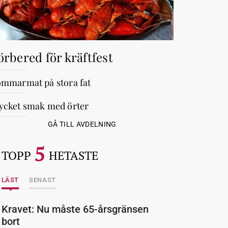
örbered för kräftfest
mmarmat på stora fat
cket smak med örter
GÅ TILL AVDELNING
5
TOPP
HETASTE
LÄST
SENAST
Kravet: Nu måste 65-årsgränsen
bort