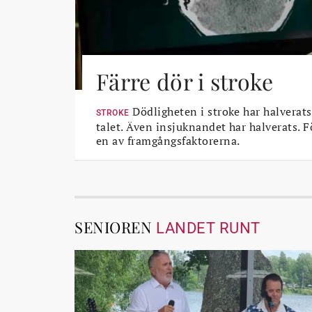
Färre dör i stroke
Dödligheten i stroke har halverats
STROKE
talet. Även insjuknandet har halverats. 
en av framgångsfaktorerna.
SENIOREN
LANDET RUNT