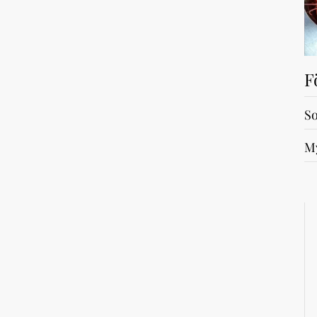
F
So
My