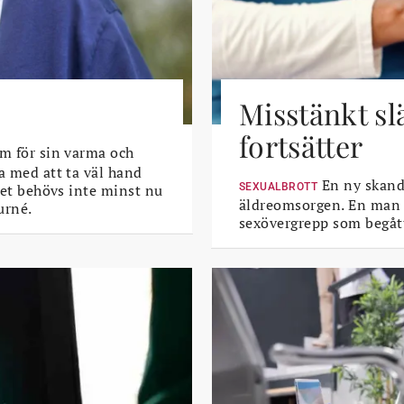
Misstänkt sl
fortsätter
m för sin varma och
a med att ta väl hand
En ny skanda
 Det behövs inte minst nu
SEXUALBROTT
äldreomsorgen. En man i 
urné.
sexövergrepp som begått