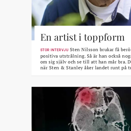
En artist i toppform
Sten Nilsson brukar få berö
STOR INTERVJU
positiva utstrålning. Så är han också nog
om sig själv och se till att han mår bra.
när Sten & Stanley åker landet runt på t