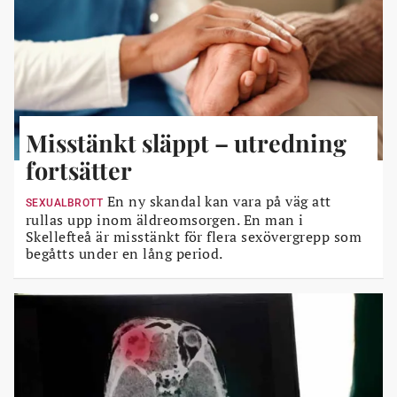
Misstänkt släppt – utredning
fortsätter
En ny skandal kan vara på väg att
SEXUALBROTT
rullas upp inom äldreomsorgen. En man i
Skellefteå är misstänkt för flera sexövergrepp som
begåtts under en lång period.