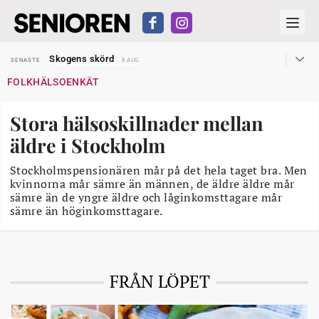
Hyror rusar ifrån äldres bostadstillägg
SENASTE
28 JUL
Skogens skörd
SENASTE
8 AUG
Misstänkt släppt – utredning fortsätter
SENASTE
7 AUG
FOLKHÄLSOENKÄT
Reform för äldre kan bli slag i luften
SENASTE
31 JUL
Kravet: Nu måste 65-årsgränsen bort
SENASTE
30 JUL
Dom öppnar för rätt till garantipension
SENASTE
30 JUL
Stora hälsoskillnader mellan
Snart kan telefonförsäljning förbjudas i Sverige
SENASTE
29 JUL
Hyror rusar ifrån äldres bostadstillägg
SENASTE
28 JUL
äldre i Stockholm
Skogens skörd
SENASTE
8 AUG
Stockholmspensionären mår på det hela taget bra. Men
kvinnorna mår sämre än männen, de äldre äldre mår
sämre än de yngre äldre och låginkomsttagare mår
sämre än höginkomsttagare.
FRÅN LÖPET