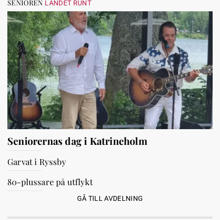
SENIOREN
LANDET RUNT
Seniorernas dag i Katrineholm
Garvat i Ryssby
80-plussare på utflykt
GÅ TILL AVDELNING