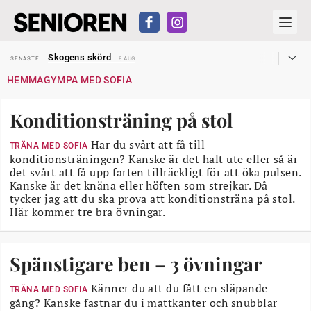
Hyror rusar ifrån äldres bostadstillägg
SENASTE
28 JUL
Skogens skörd
SENASTE
8 AUG
Misstänkt släppt – utredning fortsätter
SENASTE
7 AUG
HEMMAGYMPA MED SOFIA
Reform för äldre kan bli slag i luften
SENASTE
31 JUL
Kravet: Nu måste 65-årsgränsen bort
SENASTE
30 JUL
Dom öppnar för rätt till garantipension
SENASTE
30 JUL
Konditionsträning på stol
Snart kan telefonförsäljning förbjudas i Sverige
SENASTE
29 JUL
Hyror rusar ifrån äldres bostadstillägg
SENASTE
28 JUL
Skogens skörd
Har du svårt att få till
SENASTE
8 AUG
TRÄNA MED SOFIA
konditionsträningen? Kanske är det halt ute eller så är
det svårt att få upp farten tillräckligt för att öka pulsen.
Kanske är det knäna eller höften som strejkar. Då
tycker jag att du ska prova att konditionsträna på stol.
Här kommer tre bra övningar.
Spänstigare ben – 3 övningar
Känner du att du fått en släpande
TRÄNA MED SOFIA
gång? Kanske fastnar du i mattkanter och snubblar