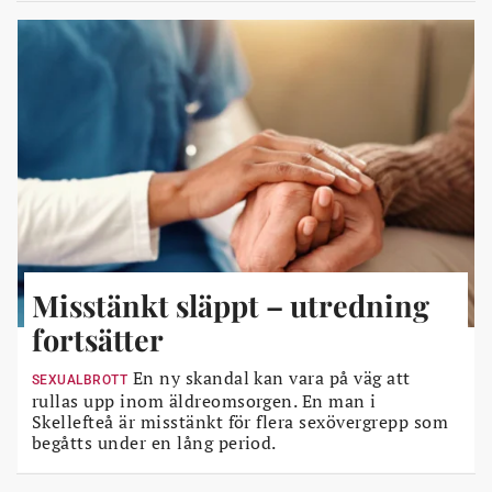
Misstänkt släppt – utredning
fortsätter
En ny skandal kan vara på väg att
SEXUALBROTT
rullas upp inom äldreomsorgen. En man i
Skellefteå är misstänkt för flera sexövergrepp som
begåtts under en lång period.