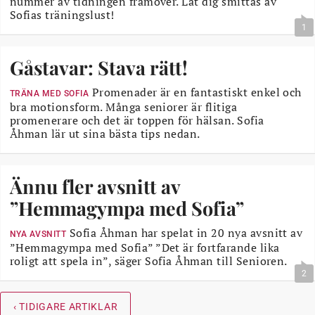
nummer av tidningen framöver. Låt dig smittas av
Sofias träningslust!
1
Gåstavar: Stava rätt!
Promenader är en fantastiskt enkel och
TRÄNA MED SOFIA
bra motionsform. Många seniorer är flitiga
promenerare och det är toppen för hälsan. Sofia
Åhman lär ut sina bästa tips nedan.
Ännu fler avsnitt av
”Hemmagympa med Sofia”
Sofia Åhman har spelat in 20 nya avsnitt av
NYA AVSNITT
”Hemmagympa med Sofia” ”Det är fortfarande lika
roligt att spela in”, säger Sofia Åhman till Senioren.
2
‹ TIDIGARE ARTIKLAR