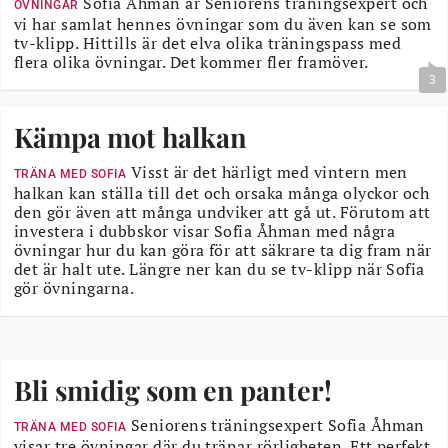
Sofia Åhman är Seniorens träningsexpert och
ÖVNINGAR
vi har samlat hennes övningar som du även kan se som
tv-klipp. Hittills är det elva olika träningspass med
flera olika övningar. Det kommer fler framöver.
3
Kämpa mot halkan
Visst är det härligt med vintern men
TRÄNA MED SOFIA
halkan kan ställa till det och orsaka många olyckor och
den gör även att många undviker att gå ut. Förutom att
investera i dubbskor visar Sofia Åhman med några
övningar hur du kan göra för att säkrare ta dig fram när
det är halt ute. Längre ner kan du se tv-klipp när Sofia
gör övningarna.
Bli smidig som en panter!
Seniorens träningsexpert Sofia Åhman
TRÄNA MED SOFIA
visar tre övningar där du tränar rörligheten. Ett perfekt