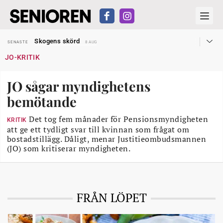
Hyror rusar ifrån äldres bostadstillägg
SENASTE
28 JUL
Skogens skörd
SENASTE
8 AUG
Misstänkt släppt – utredning fortsätter
SENASTE
7 AUG
JO-KRITIK
Reform för äldre kan bli slag i luften
SENASTE
31 JUL
Kravet: Nu måste 65-årsgränsen bort
SENASTE
30 JUL
Dom öppnar för rätt till garantipension
SENASTE
30 JUL
JO sågar myndighetens
Snart kan telefonförsäljning förbjudas i Sverige
SENASTE
29 JUL
Hyror rusar ifrån äldres bostadstillägg
SENASTE
28 JUL
bemötande
Skogens skörd
SENASTE
8 AUG
Det tog fem månader för Pensionsmyndigheten
KRITIK
att ge ett tydligt svar till kvinnan som frågat om
bostadstillägg. Dåligt, menar Justitieombudsmannen
(JO) som kritiserar myndigheten.
FRÅN LÖPET