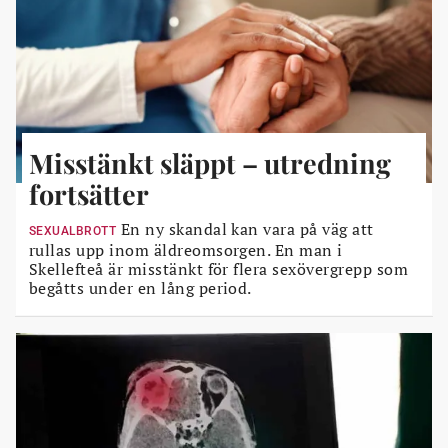
Misstänkt släppt – utredning
fortsätter
En ny skandal kan vara på väg att
SEXUALBROTT
rullas upp inom äldreomsorgen. En man i
Skellefteå är misstänkt för flera sexövergrepp som
begåtts under en lång period.