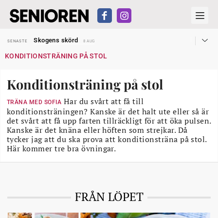
Hyror rusar ifrån äldres bostadstillägg
SENASTE
28 JUL
Skogens skörd
SENASTE
8 AUG
Misstänkt släppt – utredning fortsätter
SENASTE
7 AUG
KONDITIONSTRÄNING PÅ STOL
Reform för äldre kan bli slag i luften
SENASTE
31 JUL
Kravet: Nu måste 65-årsgränsen bort
SENASTE
30 JUL
Dom öppnar för rätt till garantipension
SENASTE
30 JUL
Konditionsträning på stol
Snart kan telefonförsäljning förbjudas i Sverige
SENASTE
29 JUL
Hyror rusar ifrån äldres bostadstillägg
SENASTE
28 JUL
Skogens skörd
Har du svårt att få till
SENASTE
8 AUG
TRÄNA MED SOFIA
konditionsträningen? Kanske är det halt ute eller så är
det svårt att få upp farten tillräckligt för att öka pulsen.
Kanske är det knäna eller höften som strejkar. Då
tycker jag att du ska prova att konditionsträna på stol.
Här kommer tre bra övningar.
FRÅN LÖPET