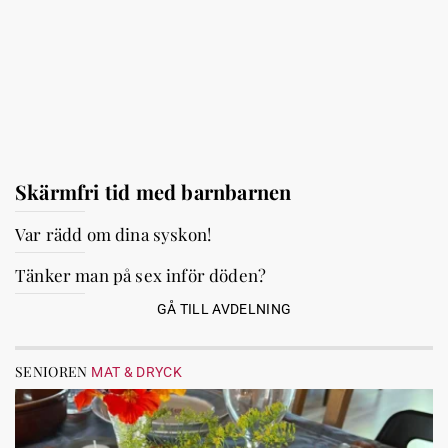
Skärmfri tid med barnbarnen
Var rädd om dina syskon!
Tänker man på sex inför döden?
GÅ TILL AVDELNING
SENIOREN
MAT & DRYCK