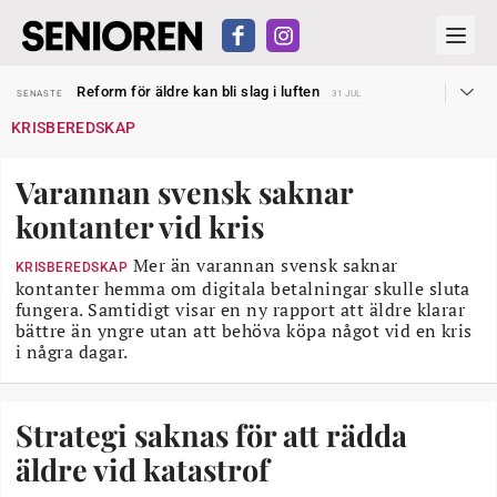
Sven Hagströmer sommarpratar
SENASTE
26 JUL
Reform för äldre kan bli slag i luften
SENASTE
31 JUL
Kravet: Nu måste 65-årsgränsen bort
SENASTE
30 JUL
KRISBEREDSKAP
Dom öppnar för rätt till garantipension
SENASTE
30 JUL
Snart kan telefonförsäljning förbjudas i Sverige
SENASTE
29 JUL
Hyror rusar ifrån äldres bostadstillägg
SENASTE
28 JUL
Varannan svensk saknar
Liten höjning av garantipensionen
SENASTE
27 JUL
Sven Hagströmer sommarpratar
SENASTE
26 JUL
kontanter vid kris
Reform för äldre kan bli slag i luften
SENASTE
31 JUL
Mer än varannan svensk saknar
KRISBEREDSKAP
kontanter hemma om digitala betalningar skulle sluta
fungera. Samtidigt visar en ny rapport att äldre klarar
bättre än yngre utan att behöva köpa något vid en kris
i några dagar.
Strategi saknas för att rädda
äldre vid katastrof