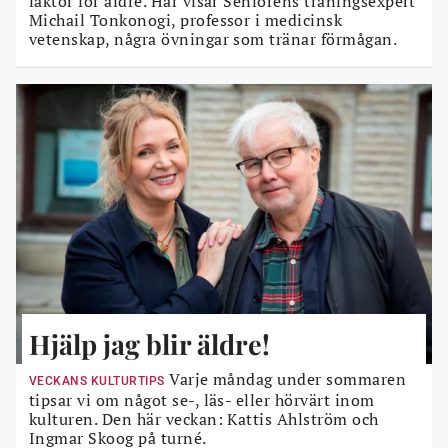
faktor för äldre. Här visar Seniorens träningsexpert
Michail Tonkonogi, professor i medicinsk
vetenskap, några övningar som tränar förmågan.
Hjälp jag blir äldre!
Varje måndag under sommaren
VECKANS KULTURTIPS
tipsar vi om något se-, läs- eller hörvärt inom
kulturen. Den här veckan: Kattis Ahlström och
Ingmar Skoog på turné.