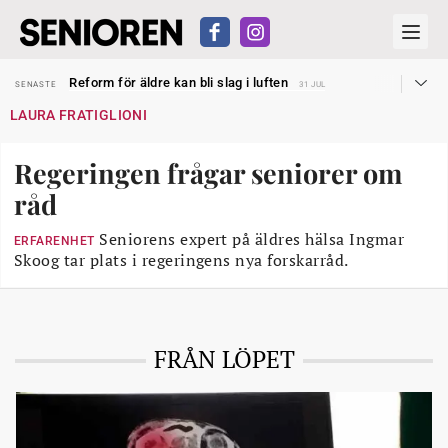
Sven Hagströmer sommarpratar
SENASTE
26 JUL
Reform för äldre kan bli slag i luften
SENASTE
31 JUL
Kravet: Nu måste 65-årsgränsen bort
SENASTE
30 JUL
LAURA FRATIGLIONI
Dom öppnar för rätt till garantipension
SENASTE
30 JUL
Snart kan telefonförsäljning förbjudas i Sverige
SENASTE
29 JUL
Hyror rusar ifrån äldres bostadstillägg
SENASTE
28 JUL
Regeringen frågar seniorer om
Liten höjning av garantipensionen
SENASTE
27 JUL
Sven Hagströmer sommarpratar
SENASTE
26 JUL
råd
Reform för äldre kan bli slag i luften
SENASTE
31 JUL
Seniorens expert på äldres hälsa Ingmar
ERFARENHET
Skoog tar plats i regeringens nya forskarråd.
FRÅN LÖPET