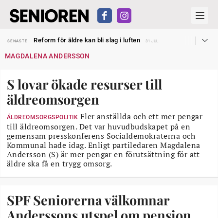
Sven Hagströmer sommarpratar
SENASTE
26 JUL
Reform för äldre kan bli slag i luften
SENASTE
31 JUL
Kravet: Nu måste 65-årsgränsen bort
SENASTE
30 JUL
MAGDALENA ANDERSSON
Dom öppnar för rätt till garantipension
SENASTE
30 JUL
Snart kan telefonförsäljning förbjudas i Sverige
SENASTE
29 JUL
Hyror rusar ifrån äldres bostadstillägg
SENASTE
28 JUL
S lovar ökade resurser till
Liten höjning av garantipensionen
SENASTE
27 JUL
Sven Hagströmer sommarpratar
SENASTE
26 JUL
äldreomsorgen
Reform för äldre kan bli slag i luften
SENASTE
31 JUL
Fler anställda och ett mer pengar
ÄLDREOMSORGSPOLITIK
till äldreomsorgen. Det var huvudbudskapet på en
gemensam presskonferens Socialdemokraterna och
Kommunal hade idag. Enligt partiledaren Magdalena
Andersson (S) är mer pengar en förutsättning för att
äldre ska få en trygg omsorg.
SPF Seniorerna välkomnar
Anderssons utspel om pension