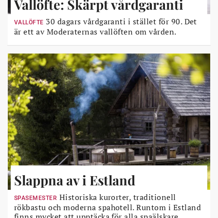
Vallöfte: Skärpt vårdgaranti
30 dagars vårdgaranti i stället för 90. Det
VALLÖFTE
är ett av Moderaternas vallöften om vården.
Slappna av i Estland
Historiska kurorter, traditionell
SPASEMESTER
rökbastu och moderna spahotell. Runtom i Estland
finns mycket att upptäcka för alla spaälskare.