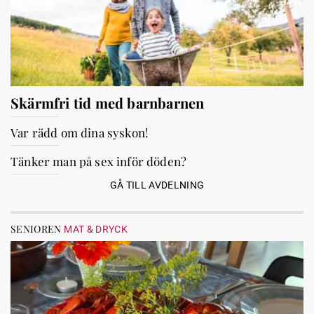
Skärmfri tid med barnbarnen
Var rädd om dina syskon!
Tänker man på sex inför döden?
GÅ TILL AVDELNING
SENIOREN
MAT & DRYCK