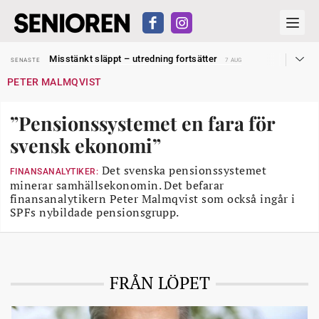
Liten höjning av garantipensionen
SENASTE
27 JUL
Misstänkt släppt – utredning fortsätter
SENASTE
7 AUG
Reform för äldre kan bli slag i luften
SENASTE
31 JUL
PETER MALMQVIST
Kravet: Nu måste 65-årsgränsen bort
SENASTE
30 JUL
Dom öppnar för rätt till garantipension
SENASTE
30 JUL
Snart kan telefonförsäljning förbjudas i Sverige
SENASTE
29 JUL
”Pensionssystemet en fara för
Hyror rusar ifrån äldres bostadstillägg
SENASTE
28 JUL
Liten höjning av garantipensionen
SENASTE
27 JUL
svensk ekonomi”
Misstänkt släppt – utredning fortsätter
SENASTE
7 AUG
Det svenska pensionssystemet
FINANSANALYTIKER:
minerar samhällsekonomin. Det befarar
finansanalytikern Peter Malmqvist som också ingår i
SPFs nybildade pensionsgrupp.
FRÅN LÖPET