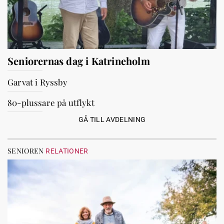
Seniorernas dag i Katrineholm
Garvat i Ryssby
80-plussare på utflykt
GÅ TILL AVDELNING
SENIOREN
RELATIONER