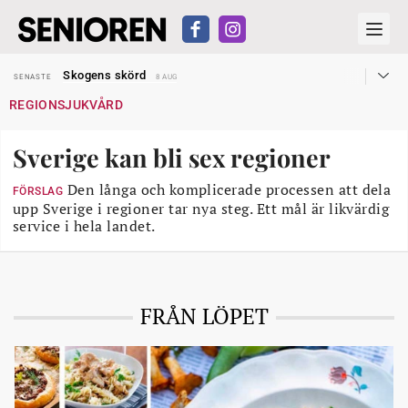
Hyror rusar ifrån äldres bostadstillägg
SENASTE
28 JUL
Skogens skörd
SENASTE
8 AUG
Misstänkt släppt – utredning fortsätter
SENASTE
7 AUG
REGIONSJUKVÅRD
Reform för äldre kan bli slag i luften
SENASTE
31 JUL
Kravet: Nu måste 65-årsgränsen bort
SENASTE
30 JUL
Dom öppnar för rätt till garantipension
SENASTE
30 JUL
Sverige kan bli sex regioner
Snart kan telefonförsäljning förbjudas i Sverige
SENASTE
29 JUL
Hyror rusar ifrån äldres bostadstillägg
SENASTE
28 JUL
Skogens skörd
Den långa och komplicerade processen att dela
SENASTE
8 AUG
FÖRSLAG
upp Sverige i regioner tar nya steg. Ett mål är likvärdig
service i hela landet.
FRÅN LÖPET