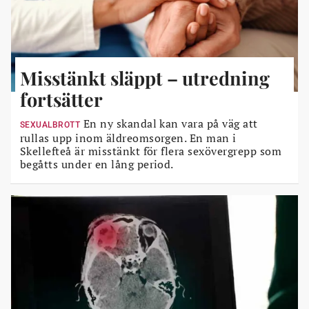
Misstänkt släppt – utredning
fortsätter
En ny skandal kan vara på väg att
SEXUALBROTT
rullas upp inom äldreomsorgen. En man i
Skellefteå är misstänkt för flera sexövergrepp som
begåtts under en lång period.