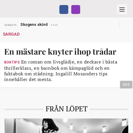
Hyror rusar ifrån äldres bostadstillägg
SENASTE
28 JUL
Skogens skörd
SENASTE
8 AUG
Misstänkt släppt – utredning fortsätter
SENASTE
7 AUG
SARGAD
Reform för äldre kan bli slag i luften
SENASTE
31 JUL
Kravet: Nu måste 65-årsgränsen bort
SENASTE
30 JUL
Dom öppnar för rätt till garantipension
SENASTE
30 JUL
En mästare knyter ihop trådar
Snart kan telefonförsäljning förbjudas i Sverige
SENASTE
29 JUL
Hyror rusar ifrån äldres bostadstillägg
SENASTE
28 JUL
Skogens skörd
En roman om livsglädje, en deckare i bästa
SENASTE
8 AUG
BOKTIPS
thrillerklass, en barnbok om kämpaglöd och en
faktabok om städning. Ingalill Mosanders tips
innehåller det mesta.
868
FRÅN LÖPET