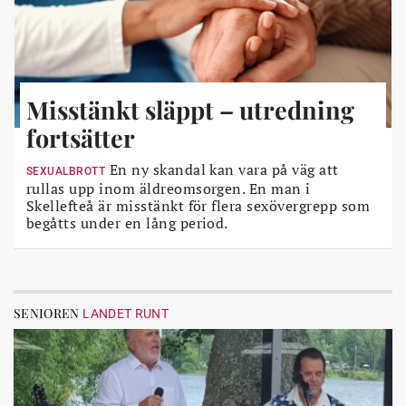
Misstänkt släppt – utredning
fortsätter
En ny skandal kan vara på väg att
SEXUALBROTT
rullas upp inom äldreomsorgen. En man i
Skellefteå är misstänkt för flera sexövergrepp som
begåtts under en lång period.
SENIOREN
LANDET RUNT