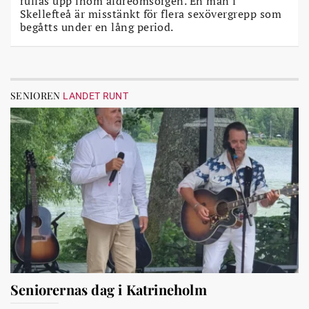
rullas upp inom äldreomsorgen. En man i
Skellefteå är misstänkt för flera sexövergrepp som
begåtts under en lång period.
SENIOREN
LANDET RUNT
Seniorernas dag i Katrineholm