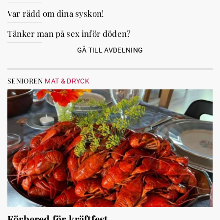
Var rädd om dina syskon!
Tänker man på sex inför döden?
GÅ TILL AVDELNING
SENIOREN
MAT & DRYCK
Förbered för kräftfest