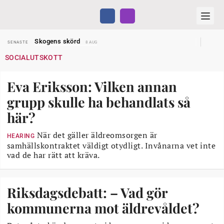
Hyror rusar ifrån äldres bostadstillägg
SENASTE
28 JUL
Skogens skörd
SENASTE
8 AUG
Misstänkt släppt – utredning fortsätter
SENASTE
7 AUG
SOCIALUTSKOTT
Reform för äldre kan bli slag i luften
SENASTE
31 JUL
Kravet: Nu måste 65-årsgränsen bort
SENASTE
30 JUL
Dom öppnar för rätt till garantipension
SENASTE
30 JUL
Eva Eriksson: Vilken annan
Snart kan telefonförsäljning förbjudas i Sverige
SENASTE
29 JUL
Hyror rusar ifrån äldres bostadstillägg
SENASTE
28 JUL
grupp skulle ha behandlats så
Skogens skörd
SENASTE
8 AUG
här?
När det gäller äldreomsorgen är
HEARING
samhällskontraktet väldigt otydligt. Invånarna vet inte
vad de har rätt att kräva.
Riksdagsdebatt: – Vad gör
kommunerna mot äldrevåldet?