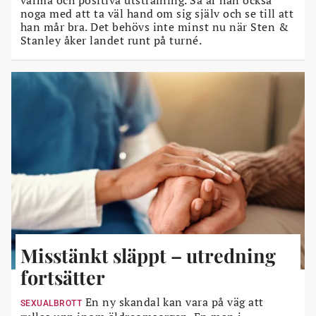
varma och positiva utstrålning. Så är han också
noga med att ta väl hand om sig själv och se till att
han mår bra. Det behövs inte minst nu när Sten &
Stanley åker landet runt på turné.
Misstänkt släppt – utredning
fortsätter
En ny skandal kan vara på väg att
SEXUALBROTT