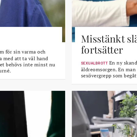
Misstänkt sl
fortsätter
m för sin varma och
a med att ta väl hand
En ny skanda
 Det behövs inte minst nu
SEXUALBROTT
äldreomsorgen. En man i 
urné.
sexövergrepp som begått