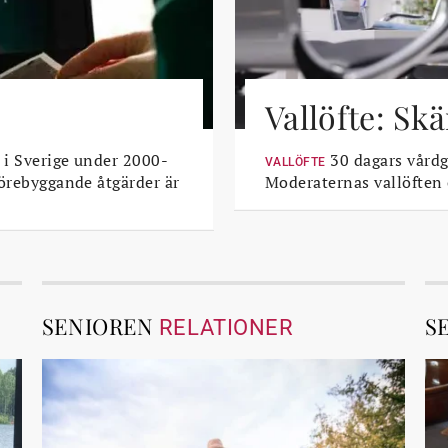
Vallöfte: Sk
 i Sverige under 2000-
30 dagars vårdga
VALLÖFTE
Förebyggande åtgärder är
Moderaternas vallöften
SENIOREN
S
RELATIONER