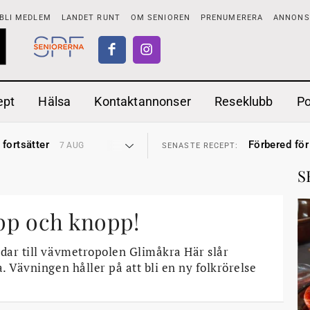
BLI MEDLEM
LANDET RUNT
OM SENIOREN
PRENUMERERA
ANNONSE
ept
Hälsa
Kontaktannonser
Reseklubb
P
ionen
Ranchdipp me
27 JUL
SENASTE RECEPT:
 fortsätter
Förbered för
7 AUG
SENASTE RECEPT:
i luften
Gott med röt
31 JUL
SENASTE RECEPT:
sen bort
Sommarmat p
30 JUL
SENASTE RECEPT:
S
ntipension
Timjankokta
30 JUL
SENASTE RECEPT:
förbjudas i Sverige
Mycket smak
29 JUL
SENASTE RECEPT:
adstillägg
Mums med m
28 JUL
SENASTE RECEPT:
ionen
Ranchdipp me
opp och knopp!
27 JUL
SENASTE RECEPT:
 fortsätter
Förbered för
7 AUG
SENASTE RECEPT:
rdar till vävmetropolen Glimåkra Här slår
a. Vävningen håller på att bli en ny folkrörelse