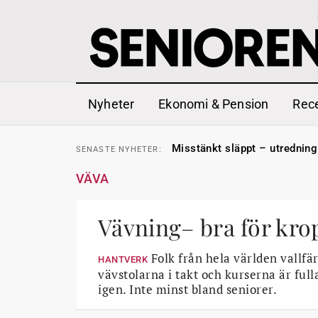
Nyheter
Ekonomi & Pension
Rec
Liten höjning av garantipens
SENASTE
NYHETER:
Misstänkt släppt – utredning
SENASTE
NYHETER:
Reform för äldre kan bli slag 
SENASTE
NYHETER:
Kravet: Nu måste 65-årsgrän
SENASTE
NYHETER:
VÄVA
Dom öppnar för rätt till gara
SENASTE
NYHETER:
Snart kan telefonförsäljning 
SENASTE
NYHETER:
Hyror rusar ifrån äldres bost
SENASTE
NYHETER:
Liten höjning av garantipens
Vävning– bra för kr
SENASTE
NYHETER:
Misstänkt släppt – utredning
SENASTE
NYHETER:
Folk från hela världen vallfä
HANTVERK
vävstolarna i takt och kurserna är full
igen. Inte minst bland seniorer.