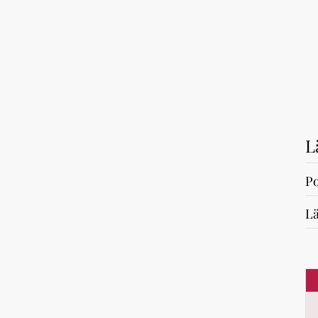
L
Po
Lä