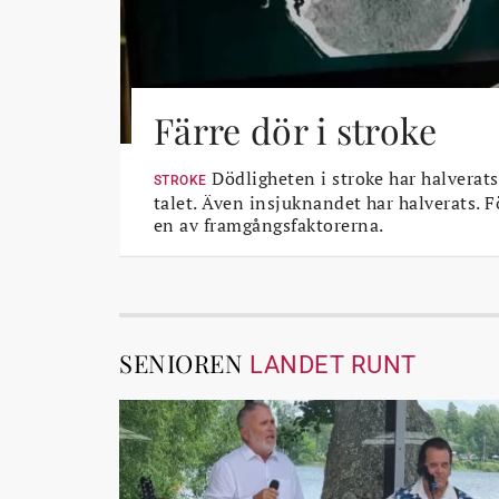
Färre dör i stroke
Dödligheten i stroke har halverats
STROKE
talet. Även insjuknandet har halverats. 
en av framgångsfaktorerna.
SENIOREN
LANDET RUNT