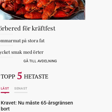
örbered för kräftfest
mmarmat på stora fat
cket smak med örter
GÅ TILL AVDELNING
5
TOPP
HETASTE
LÄST
SENAST
Kravet: Nu måste 65-årsgränsen
bort