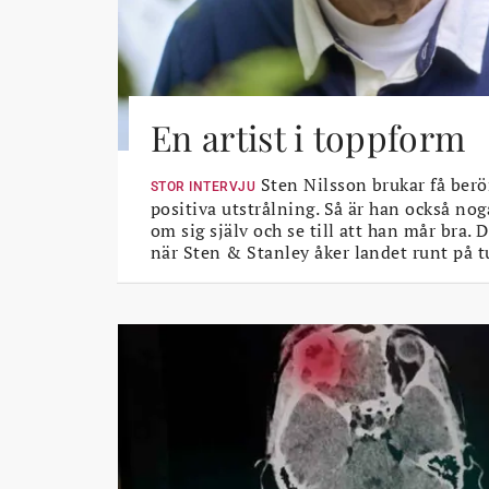
En artist i toppform
Sten Nilsson brukar få berö
STOR INTERVJU
positiva utstrålning. Så är han också nog
om sig själv och se till att han mår bra.
när Sten & Stanley åker landet runt på t