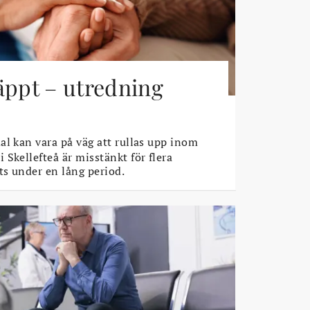
äppt – utredning
l kan vara på väg att rullas upp inom
Skellefteå är misstänkt för flera
s under en lång period.