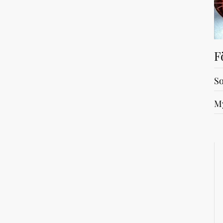
F
So
My