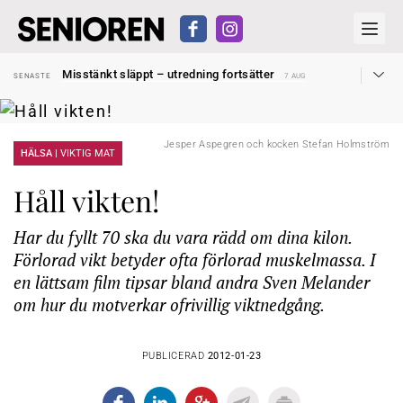
Liten höjning av garantipensionen
SENASTE
27 JUL
Misstänkt släppt – utredning fortsätter
SENASTE
7 AUG
Reform för äldre kan bli slag i luften
SENASTE
31 JUL
Kravet: Nu måste 65-årsgränsen bort
SENASTE
30 JUL
Dom öppnar för rätt till garantipension
SENASTE
30 JUL
Snart kan telefonförsäljning förbjudas i Sverige
SENASTE
29 JUL
Jesper Aspegren och kocken Stefan Holmström
Hyror rusar ifrån äldres bostadstillägg
HÄLSA |
VIKTIG MAT
SENASTE
28 JUL
Liten höjning av garantipensionen
SENASTE
27 JUL
Misstänkt släppt – utredning fortsätter
SENASTE
7 AUG
Håll vikten!
Har du fyllt 70 ska du vara rädd om dina kilon.
Förlorad vikt betyder ofta förlorad muskelmassa. I
en lättsam film tipsar bland andra Sven Melander
om hur du motverkar ofrivillig viktnedgång.
PUBLICERAD
2012-01-23