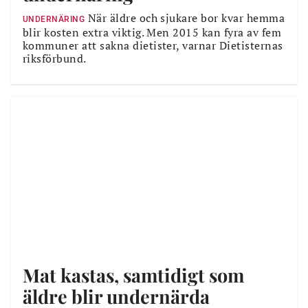
När äldre och sjukare bor kvar hemma
UNDERNÄRING
BMI, body mass index, är ett värde som du får fram genom att
blir kosten extra viktig. Men 2015 kan fyra av fem
dividera din vikt i kilo med din längd i meter i kvadrat: Exempel: 75
kommuner att sakna dietister, varnar Dietisternas
/ (1,65×1,65) = BMI 27,5
riksförbund.
Mat kastas, samtidigt som
äldre blir undernärda