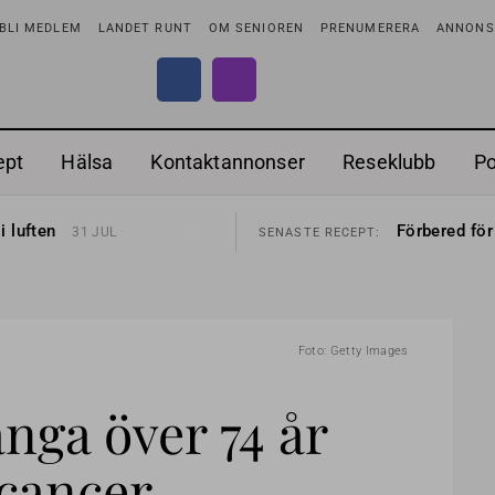
BLI MEDLEM
LANDET RUNT
OM SENIOREN
PRENUMERERA
ANNONSE
ept
Hälsa
Kontaktannonser
Reseklubb
P
tar
Ranchdipp me
26 JUL
SENASTE RECEPT:
i luften
Förbered för
31 JUL
SENASTE RECEPT:
sen bort
Gott med röt
30 JUL
SENASTE RECEPT:
ntipension
Sommarmat p
30 JUL
SENASTE RECEPT:
förbjudas i Sverige
Timjankokta
29 JUL
SENASTE RECEPT:
adstillägg
Mycket smak
28 JUL
SENASTE RECEPT:
ionen
Mums med m
27 JUL
SENASTE RECEPT:
tar
Ranchdipp me
26 JUL
SENASTE RECEPT:
Foto: Getty Images
i luften
Förbered för
31 JUL
SENASTE RECEPT:
nga över 74 år
tcancer