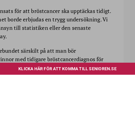
nsats för att bröstcancer ska upptäckas tidigt.
het borde erbjudas en trygg undersökning. Vi
änsyn till statistiken eller den senaste
ay.
örbundet särskilt på att man bör
innor med tidigare bröstcancerdiagnos för
kt vid återfall.
s förbundsordförande Eva Eriksson
hård kritik
de.
l åldersdiskriminering och är inte etiskt