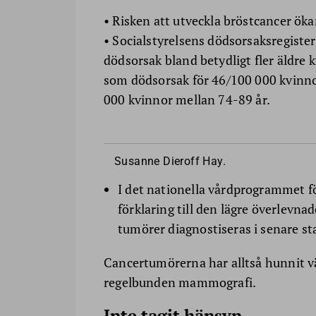
• Risken att utveckla bröstcancer öka
• Socialstyrelsens dödsorsaksregiste
dödsorsak bland betydligt fler äldre
som dödsorsak för 46/100 000 kvinno
000 kvinnor mellan 74-89 år.
Susanne Dieroff Hay.
I det nationella vårdprogrammet fö
förklaring till den lägre överlevna
tumörer diagnostiseras i senare st
Cancertumörerna har alltså hunnit växa 
regelbunden mammografi.
Inte tagit hänsyn