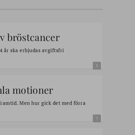
av bröstcancer
4 år ska erbjudas avgiftsfri
2
mla motioner
framtid. Men hur gick det med förra
1