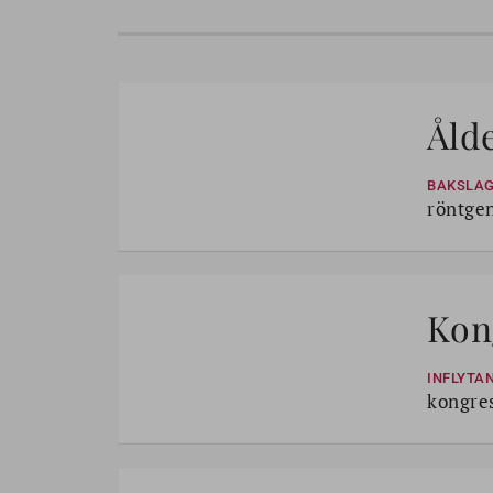
Åld
BAKSLA
röntgen
Kong
INFLYTA
kongres