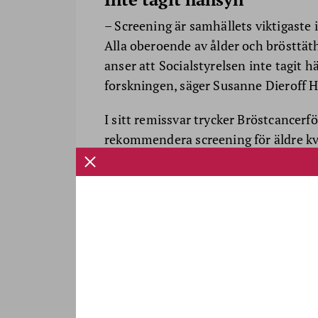
– Screening är samhällets viktigaste i
Alla oberoende av ålder och brösttät
anser att Socialstyrelsen inte tagit h
forskningen, säger Susanne Dieroff H
I sitt remissvar trycker Bröstcancerf
rekommendera screening för äldre kv
att öka möjligheterna till tidig upptäc
Eva Eriksson.
Nyligen riktade även SPF Seniorerna
mot Socialstyrelsens ställningstagan
– Att behålla åldersgränsen bidrar til