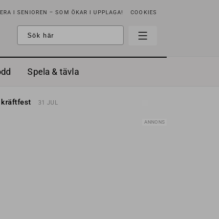
RA I SENIOREN – SOM ÖKAR I UPPLAGA!
COOKIES
odd
Spela & tävla
d gräddfil, dill och persilja
2 MAJ
 kräftfest
31 JUL
t & sött
14 JUL
å stora fat
3 JUL
ANNONS
 jordgubbar med vaniljglass
18 JUN
 med örter
13 JUN
unsbitar
3 MAJ
d gräddfil, dill och persilja
2 MAJ
 kräftfest
31 JUL