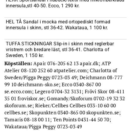
innersula,stl 40-50. Ecco, 1 290 kr.
HEL TÅ Sandal i mocka med ortopediskt formad
innersula i skinn, stl 36-42. Wakataua, 1 100 kr.
TUFFA STICKNINGAR Slip-in i skinn med reglerbar
vristrem och bredare läst, stl 36-41. Charlotta of
Sweden, 1 150 kr.
Köpställen:
Apair 076-205 62 13 apair.dk; ATP
Atelier 08-120 252 60 atpatelier.com; Charlotta of
Sweden/Pigga Peggy 0723-03 49; Deichmann 08-777
99 10 deichmann-sko.se; Ecco 0340-867 00
se.ecco.com; Legero 0704-32 3131; Frövi Skor 08-411
35 01 froviskor.se; Gomandy/Skoforum 0702-19 32 32
skoforum.se; Rieker/Cellbes Cellbes 033-10 60 00
cellbes.se; Skopunkten 0340-865 00 skopunkten.se;
Tamaris 08-18 00 11; Ten Points 0431-44 50 70;
Wakataua/Pigga Peggy 0723-03 49