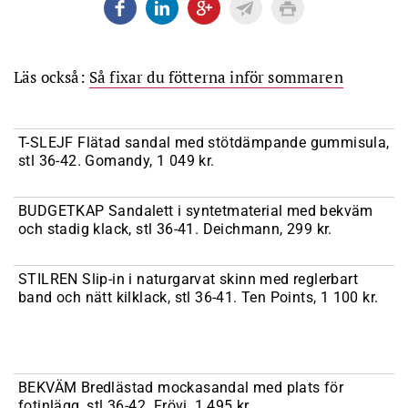
Läs också:
Så fixar du fötterna inför sommaren
T-SLEJF Flätad sandal med stötdämpande gummisula,
stl 36-42. Gomandy, 1 049 kr.
BUDGETKAP Sandalett i syntetmaterial med bekväm
och stadig klack, stl 36-41. Deichmann, 299 kr.
STILREN Slip-in i naturgarvat skinn med reglerbart
band och nätt kilklack, stl 36-41. Ten Points, 1 100 kr.
BEKVÄM Bredlästad mockasandal med plats för
fotinlägg, stl 36-42. Frövi, 1 495 kr.