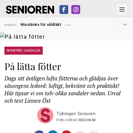
Liten höjning av garantipensionen
SENASTE
27 JUL
Misstänks för våldtäkt
SENASTE
7 AUG
Reform för äldre kan bli slag i luften
SENASTE
31 JUL
Kravet: Nu måste 65-årsgränsen bort
SENASTE
30 JUL
Dom öppnar för rätt till garantipension
SENASTE
30 JUL
Snart kan telefonförsäljning förbjudas i Sverige
SENASTE
29 JUL
Hyror rusar ifrån äldres bostadstillägg
NYHETER |
SANDALER
SENASTE
28 JUL
Liten höjning av garantipensionen
SENASTE
27 JUL
Misstänks för våldtäkt
SENASTE
7 AUG
På lätta fötter
Dags att äntligen lufta fötterna och glädjas över
säsongens ledord: luftigt, bekvämt och praktiskt!
Här tipsar vi om tolv olika sandaler nedan. Urval
och text Linnea Öst
Tidningen Senioren
PUBLICERAD
2022-06-02