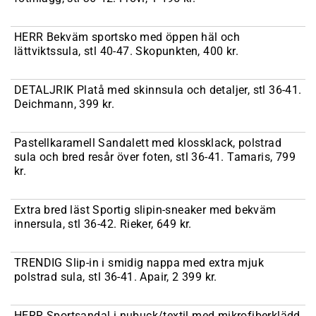
HERR Bekväm sportsko med öppen häl och
lättviktssula, stl 40-47. Skopunkten, 400 kr.
DETALJRIK Platå med skinnsula och detaljer, stl 36-41.
Deichmann, 399 kr.
Pastellkaramell Sandalett med klossklack, polstrad
sula och bred resår över foten, stl 36-41. Tamaris, 799
kr.
Extra bred läst Sportig slipin-sneaker med bekväm
innersula, stl 36-42. Rieker, 649 kr.
TRENDIG Slip-in i smidig nappa med extra mjuk
polstrad sula, stl 36-41. Apair, 2 399 kr.
HERR Sportsandal i nubuck/textil med mikrofiberklädd