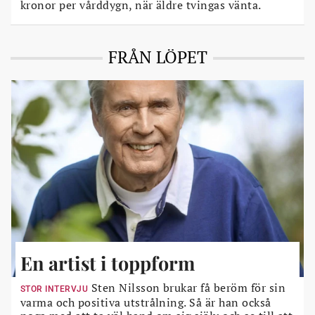
kronor per vårddygn, när äldre tvingas vänta.
FRÅN LÖPET
En artist i toppform
Sten Nilsson brukar få beröm för sin
STOR INTERVJU
varma och positiva utstrålning. Så är han också