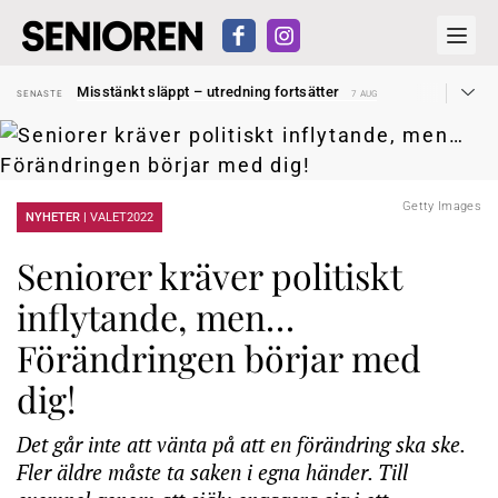
Liten höjning av garantipensionen
SENASTE
27 JUL
Misstänkt släppt – utredning fortsätter
SENASTE
7 AUG
Reform för äldre kan bli slag i luften
SENASTE
31 JUL
Kravet: Nu måste 65-årsgränsen bort
SENASTE
30 JUL
Dom öppnar för rätt till garantipension
SENASTE
30 JUL
Snart kan telefonförsäljning förbjudas i Sverige
SENASTE
29 JUL
Hyror rusar ifrån äldres bostadstillägg
SENASTE
28 JUL
Liten höjning av garantipensionen
Getty Images
SENASTE
27 JUL
NYHETER |
VALET2022
Misstänkt släppt – utredning fortsätter
SENASTE
7 AUG
Seniorer kräver politiskt
inflytande, men…
Förändringen börjar med
dig!
Det går inte att vänta på att en förändring ska ske.
Fler äldre måste ta saken i egna händer. Till