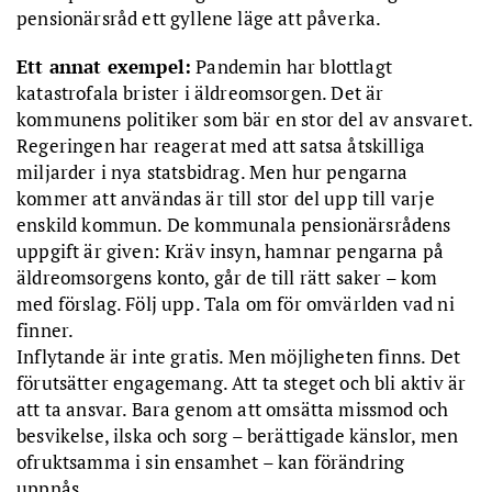
pensionärsråd ett gyllene läge att påverka.
Ett annat exempel:
Pandemin har blottlagt
katastrofala brister i äldreomsorgen. Det är
kommunens politiker som bär en stor del av ansvaret.
Regeringen har reagerat med att satsa åtskilliga
miljarder i nya statsbidrag. Men hur pengarna
kommer att användas är till stor del upp till varje
enskild kommun. De kommunala pensionärsrådens
uppgift är given: Kräv insyn, hamnar pengarna på
äldreomsorgens konto, går de till rätt saker – kom
med förslag. Följ upp. Tala om för omvärlden vad ni
finner.
Inflytande är inte gratis. Men möjligheten finns. Det
förutsätter engagemang. Att ta steget och bli aktiv är
att ta ansvar. Bara genom att omsätta missmod och
besvikelse, ilska och sorg – berättigade känslor, men
ofruktsamma i sin ensamhet – kan förändring
uppnås.