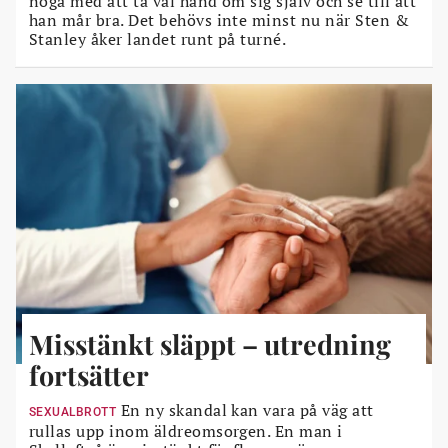
noga med att ta väl hand om sig själv och se till att
han mår bra. Det behövs inte minst nu när Sten &
Stanley åker landet runt på turné.
Misstänkt släppt – utredning
fortsätter
En ny skandal kan vara på väg att
SEXUALBROTT
rullas upp inom äldreomsorgen. En man i