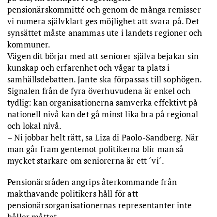
pensionärskommitté och genom de många remisser
vi numera självklart ges möjlighet att svara på. Det
synsättet måste anammas ute i landets regioner och
kommuner.
Vägen dit börjar med att seniorer själva bejakar sin
kunskap och erfarenhet och vågar ta plats i
samhällsdebatten. Jante ska förpassas till sophögen.
Signalen från de fyra överhuvudena är enkel och
tydlig: kan organisationerna samverka effektivt på
nationell nivå kan det gå minst lika bra på regional
och lokal nivå.
– Ni jobbar helt rätt, sa Liza di Paolo-Sandberg. När
man går fram gentemot politikerna blir man så
mycket starkare om seniorerna är ett ´vi´.
Pensionärsråden angrips återkommande från
makthavande politikers håll för att
pensionärsorganisationernas representanter inte
håller måttet.