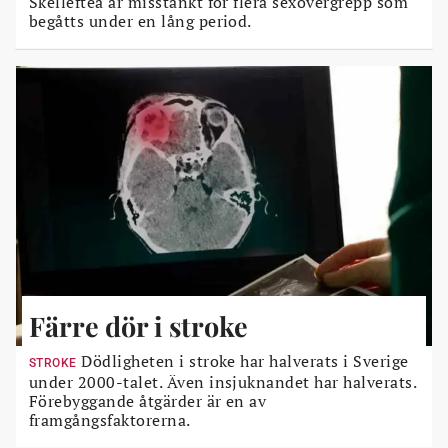
Skellefteå är misstänkt för flera sexövergrepp som
begåtts under en lång period.
Färre dör i stroke
Dödligheten i stroke har halverats i Sverige
STROKE
under 2000-talet. Även insjuknandet har halverats.
Förebyggande åtgärder är en av
framgångsfaktorerna.