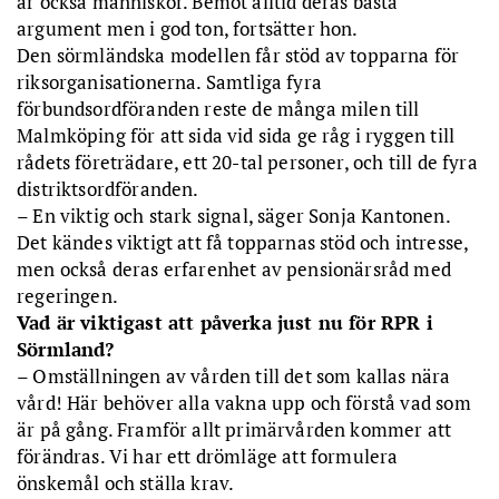
är också människor. Bemöt alltid deras bästa
argument men i god ton, fortsätter hon.
Den sörmländska modellen får stöd av topparna för
riksorganisationerna. Samtliga fyra
förbundsordföranden reste de många milen till
Malmköping för att sida vid sida ge råg i ryggen till
rådets företrädare, ett 20-tal personer, och till de fyra
distriktsordföranden.
– En viktig och stark signal, säger Sonja Kantonen.
Det kändes viktigt att få topparnas stöd och intresse,
men också deras erfarenhet av pensionärsråd med
regeringen.
Vad är viktigast att påverka just nu för RPR i
Sörmland?
– Omställningen av vården till det som kallas nära
vård! Här behöver alla vakna upp och förstå vad som
är på gång. Framför allt primärvården kommer att
förändras. Vi har ett drömläge att formulera
önskemål och ställa krav.