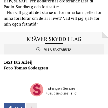
själv, sa SKPF Pensionärernas ordförande Liza di
Paolo-Sandberg och fortsatte:
– Hur vill jag att det ska se ut för mina barn, eller för
mina föräldrar om de är i livet? Vad vill jag själv för
min egen framtid?
KRÄVER SKYDD I LAG
Rättigheter behöver försvaras. Praktiskt taget varje SPF-
VISA FAKTARUTA
kongress, så också den senaste i augusti, kräver att
pensionärsrådens ställning ska skyddas i lag, något som
Socialdemokraterna lovade att kämpa för i valrörelsen 2018.
Text Jan Arleij
Men S har inte förverkligat löftet. Motiveringen är att riksdagen
Foto Tomas Södergren
inte skulle ställa sig bakom en lag. Under tiden hotar ett antal
kommunledningar runt om i landet att lägga ner råden.
Tidningen Senioren
PUBLICERAD
2021-11-01