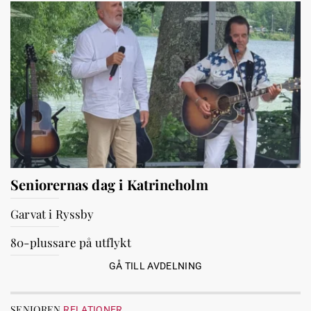
Seniorernas dag i Katrineholm
Garvat i Ryssby
80-plussare på utflykt
GÅ TILL AVDELNING
SENIOREN
RELATIONER