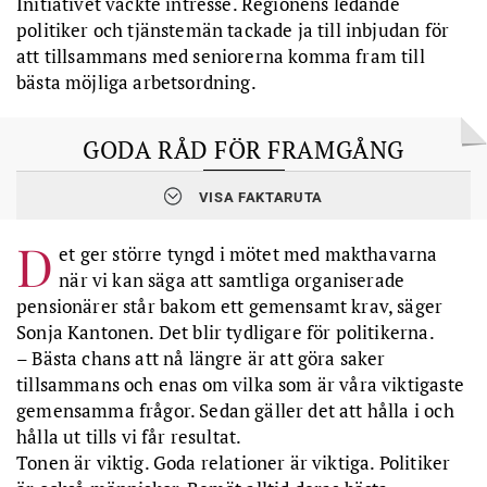
Initiativet väckte intresse. Regionens ledande
politiker och tjänstemän tackade ja till inbjudan för
att tillsammans med seniorerna komma fram till
bästa möjliga arbetsordning.
GODA RÅD FÖR FRAMGÅNG
Var professionell, inte individuell. Lyft blicken och använd inte
VISA FAKTARUTA
pensionärsråden för att driva ett personligt missnöje.
Prioritera några frågor att driva, driv inte allt möjligt
D
samtidigt.
et ger större tyngd i mötet med makthavarna
Läs på – kunskap är makt.
när vi kan säga att samtliga organiserade
Håll en god ton. Bygg relationer.
pensionärer står bakom ett gemensamt krav, säger
Gör en omvärldsanalys – var har regionpolitikerna sitt fokus?
Haka på där, förklara seniorernas behov och ställ krav.
Sonja Kantonen. Det blir tydligare för politikerna.
Bidra med goda idéer.
– Bästa chans att nå längre är att göra saker
tillsammans och enas om vilka som är våra viktigaste
gemensamma frågor. Sedan gäller det att hålla i och
hålla ut tills vi får resultat.
Tonen är viktig. Goda relationer är viktiga. Politiker