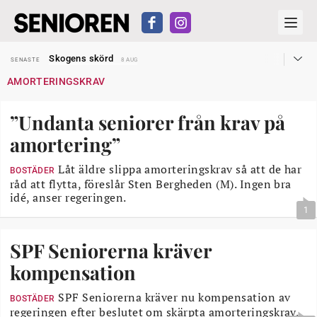
Hyror rusar ifrån äldres bostadstillägg
SENASTE
28 JUL
Skogens skörd
SENASTE
8 AUG
Misstänkt släppt – utredning fortsätter
SENASTE
7 AUG
AMORTERINGSKRAV
Reform för äldre kan bli slag i luften
SENASTE
31 JUL
Kravet: Nu måste 65-årsgränsen bort
SENASTE
30 JUL
Dom öppnar för rätt till garantipension
SENASTE
30 JUL
”Undanta seniorer från krav på
Snart kan telefonförsäljning förbjudas i Sverige
SENASTE
29 JUL
Hyror rusar ifrån äldres bostadstillägg
SENASTE
28 JUL
amortering”
Skogens skörd
SENASTE
8 AUG
Låt äldre slippa amorteringskrav så att de har
BOSTÄDER
råd att flytta, föreslår Sten Bergheden (M). Ingen bra
idé, anser regeringen.
1
SPF Seniorerna kräver
kompensation
SPF Seniorerna kräver nu kompensation av
BOSTÄDER
regeringen efter beslutet om skärpta amorteringskrav.