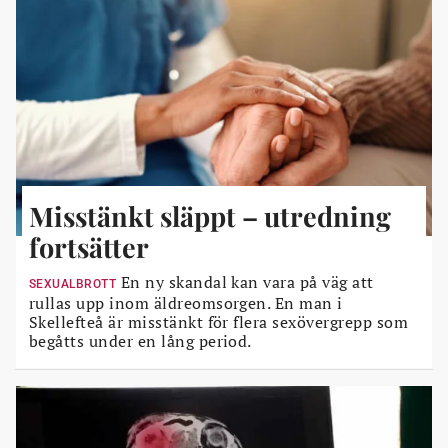
Misstänkt släppt – utredning
fortsätter
En ny skandal kan vara på väg att
SEXUALBROTT
rullas upp inom äldreomsorgen. En man i
Skellefteå är misstänkt för flera sexövergrepp som
begåtts under en lång period.