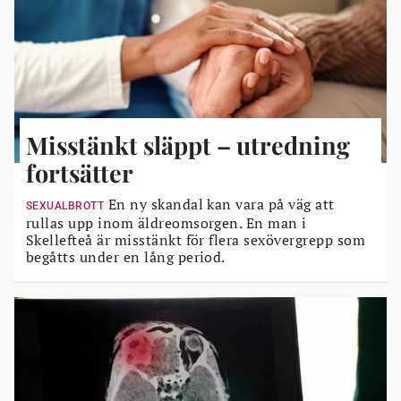
Misstänkt släppt – utredning
fortsätter
En ny skandal kan vara på väg att
SEXUALBROTT
rullas upp inom äldreomsorgen. En man i
Skellefteå är misstänkt för flera sexövergrepp som
begåtts under en lång period.