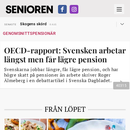
Hyror rusar ifrån äldres bostadstillägg
SENASTE
28 JUL
Skogens skörd
SENASTE
8 AUG
Misstänkt släppt – utredning fortsätter
SENASTE
7 AUG
GENOMSNITTSPENSIONÄR
Reform för äldre kan bli slag i luften
SENASTE
31 JUL
Kravet: Nu måste 65-årsgränsen bort
SENASTE
30 JUL
Dom öppnar för rätt till garantipension
SENASTE
30 JUL
OECD-rapport: Svensken arbetar
Snart kan telefonförsäljning förbjudas i Sverige
SENASTE
29 JUL
Hyror rusar ifrån äldres bostadstillägg
SENASTE
28 JUL
längst men får lägre pension
Skogens skörd
SENASTE
8 AUG
Svenskarna jobbar längre, får lägre pension, och har
högre skatt på pensioner än arbete skriver Roger
Älmeberg i en debattartikel i Svenska Dagbladet.
40315
FRÅN LÖPET