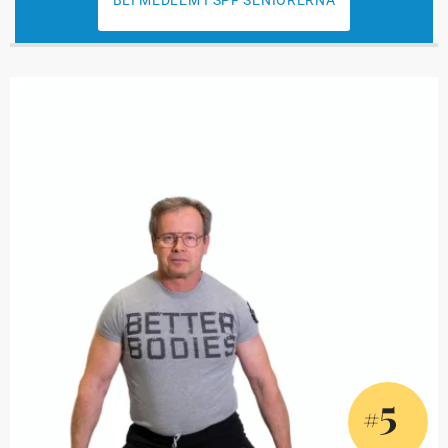
BLI MEDLEM I SPF SENIORERNA
5
#