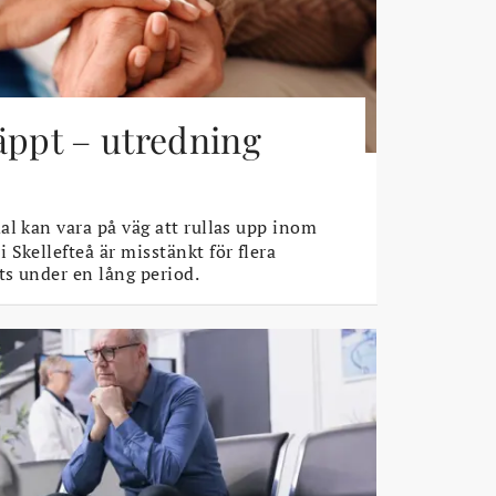
äppt – utredning
l kan vara på väg att rullas upp inom
Skellefteå är misstänkt för flera
s under en lång period.