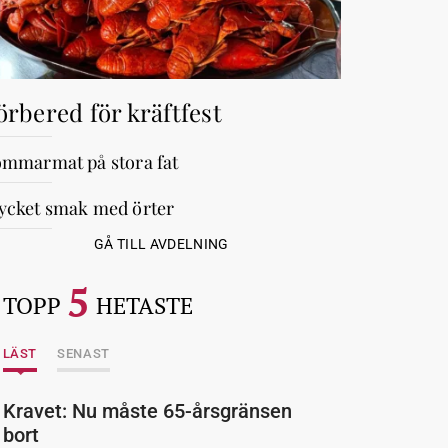
örbered för kräftfest
mmarmat på stora fat
cket smak med örter
GÅ TILL AVDELNING
5
TOPP
HETASTE
LÄST
SENAST
Kravet: Nu måste 65-årsgränsen
bort