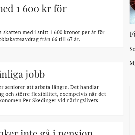
med 1 600 kr för
 skatten med i snitt 1 600 kronor per år för
F
obbskatteavdrag från 66 till 67 år.
So
My
änliga jobb
er seniorer att arbeta längre. Det handlar
g och större flexibilitet, exempelvis när det
ekonomen Per Skedinger vid näringslivets
nker inte gå i pension