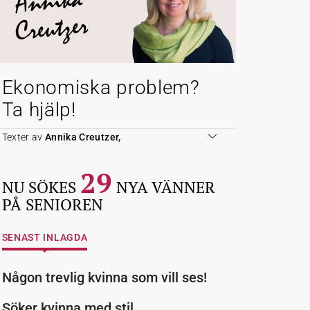
Annika
Creutzer
Ekonomiska problem?
Ta hjälp!
Texter av
Annika Creutzer,
29
NU SÖKES
NYA VÄNNER
PÅ SENIOREN
SENAST INLAGDA
Någon trevlig kvinna som vill ses!
Söker kvinna med stil