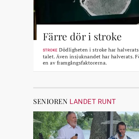
Färre dör i stroke
Dödligheten i stroke har halverats
STROKE
talet. Även insjuknandet har halverats. 
en av framgångsfaktorerna.
SENIOREN
LANDET RUNT