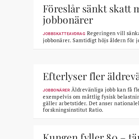
Föreslår sänkt skatt 
jobbonärer
Regeringen vill sänka
JOBBSKATTEAVDRAG
jobbonärer. Samtidigt höjs åldern för j
Efterlyser fler äldrev
Äldrevänliga jobb kan få fl
JOBBONÄRER
exempelvis om måttlig fysisk belastnin
gäller arbetstider. Det anser national
forskningsinstitut Ratio.
Kungen fyller 80 – tä