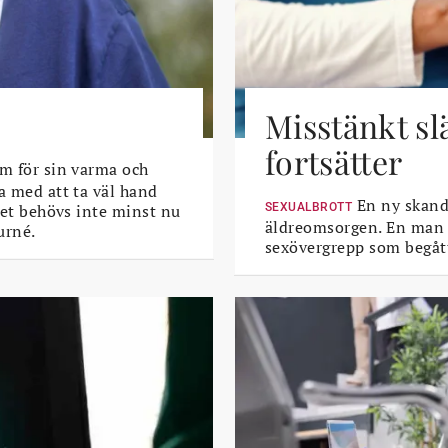
Misstänkt sl
fortsätter
m för sin varma och
a med att ta väl hand
En ny skanda
 Det behövs inte minst nu
SEXUALBROTT
äldreomsorgen. En man i 
urné.
sexövergrepp som begått