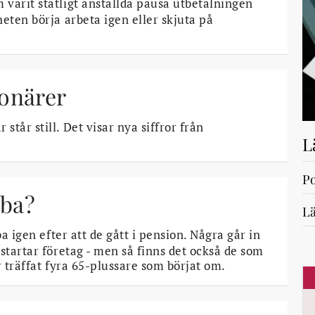
varit statligt anställda pausa utbetalningen
heten börja arbeta igen eller skjuta på
bonärer
tår still. Det visar nya siffror från
L
Po
bba?
Lä
ba igen efter att de gått i pension. Några går in
 startar företag - men så finns det också de som
r träffat fyra 65-plussare som börjat om.