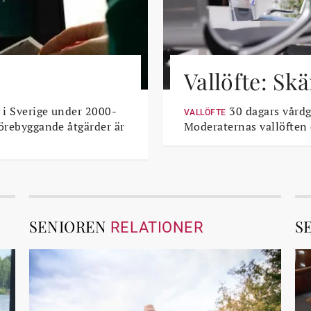
Vallöfte: Sk
 i Sverige under 2000-
30 dagars vårdga
VALLÖFTE
Förebyggande åtgärder är
Moderaternas vallöften
SENIOREN
S
RELATIONER