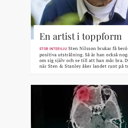
En artist i toppform
Sten Nilsson brukar få berö
STOR INTERVJU
positiva utstrålning. Så är han också nog
om sig själv och se till att han mår bra.
när Sten & Stanley åker landet runt på t