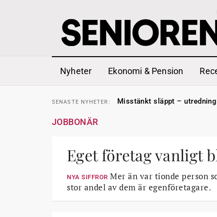
Nyheter
Ekonomi & Pension
Rec
Liten höjning av garantipens
SENASTE
NYHETER:
Misstänkt släppt – utredning
SENASTE
NYHETER:
Reform för äldre kan bli slag 
SENASTE
NYHETER:
Kravet: Nu måste 65-årsgrän
SENASTE
NYHETER:
JOBBONÄR
Dom öppnar för rätt till gara
SENASTE
NYHETER:
Snart kan telefonförsäljning 
SENASTE
NYHETER:
Hyror rusar ifrån äldres bost
SENASTE
NYHETER:
Liten höjning av garantipens
Eget företag vanligt 
SENASTE
NYHETER:
Misstänkt släppt – utredning
SENASTE
NYHETER:
Mer än var tionde person so
NYA SIFFROR
stor andel av dem är egenföretagare.