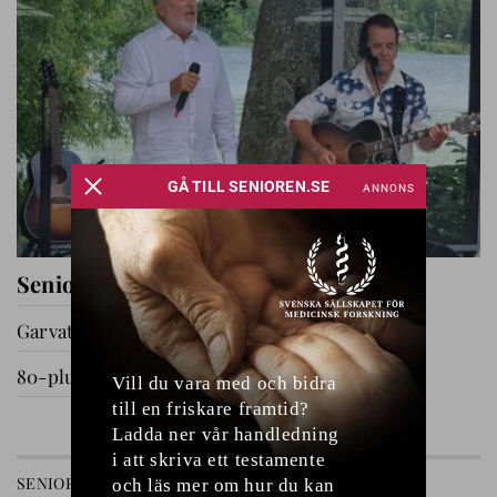
Seniorernas dag i Katrineholm
Garvat i Ryssby
80-plussare på utflykt
GÅ TILL AVDELNING
SENIOREN
RELATIONER