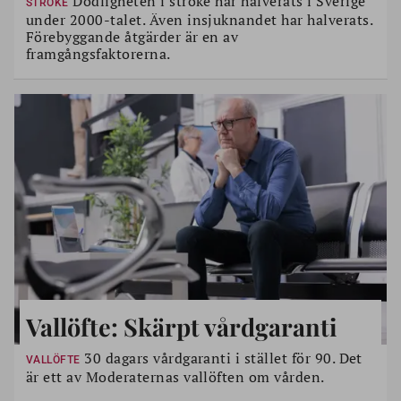
Dödligheten i stroke har halverats i Sverige
STROKE
under 2000-talet. Även insjuknandet har halverats.
Förebyggande åtgärder är en av
framgångsfaktorerna.
Vallöfte: Skärpt vårdgaranti
30 dagars vårdgaranti i stället för 90. Det
VALLÖFTE
är ett av Moderaternas vallöften om vården.