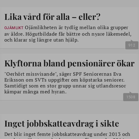
Lika vård för alla – eller?
Ojämlikheten är tydlig mellan olika grupper
OJÄMLIKT
av äldre. Högutbildade får bättre och nyare läkemedel,
och klarar sig längre utan hjälp.
912
Klyftorna bland pensionärer ökar
"Oerhört missvisande", säger SPF Seniorernas Eva
Eriksson om SVTs uppgifter om köpstarka seniorer.
Samtidigt som en stor grupp unnar sig utlandsresor
kämpar många med hyran.
1508
Inget jobbskatteavdrag i sikte
Det blir inget femte jobbskatteavdrag under 2013 och