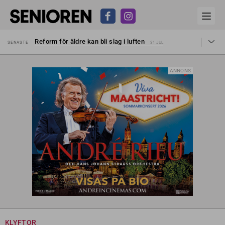
Sven Hagströmer sommarpratar
SENASTE
26 JUL
Reform för äldre kan bli slag i luften
SENASTE
31 JUL
Kravet: Nu måste 65-årsgränsen bort
SENASTE
30 JUL
Dom öppnar för rätt till garantipension
SENASTE
30 JUL
Snart kan telefonförsäljning förbjudas i Sverige
SENASTE
29 JUL
ANNONS
Hyror rusar ifrån äldres bostadstillägg
SENASTE
28 JUL
Liten höjning av garantipensionen
SENASTE
27 JUL
Sven Hagströmer sommarpratar
SENASTE
26 JUL
Reform för äldre kan bli slag i luften
SENASTE
31 JUL
KLYFTOR