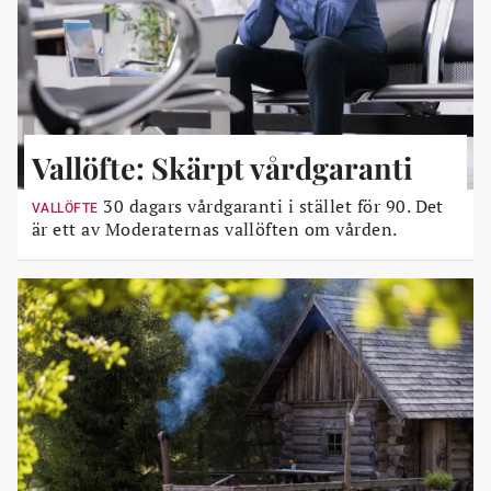
Vallöfte: Skärpt vårdgaranti
30 dagars vårdgaranti i stället för 90. Det
VALLÖFTE
är ett av Moderaternas vallöften om vården.