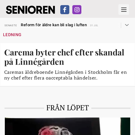
Sven Hagströmer sommarpratar
SENASTE
26 JUL
Reform för äldre kan bli slag i luften
SENASTE
31 JUL
Kravet: Nu måste 65-årsgränsen bort
SENASTE
30 JUL
LEDNING
Dom öppnar för rätt till garantipension
SENASTE
30 JUL
Snart kan telefonförsäljning förbjudas i Sverige
SENASTE
29 JUL
Hyror rusar ifrån äldres bostadstillägg
SENASTE
28 JUL
Carema byter chef efter skandal
Liten höjning av garantipensionen
SENASTE
27 JUL
Sven Hagströmer sommarpratar
SENASTE
26 JUL
på Linnégården
Reform för äldre kan bli slag i luften
SENASTE
31 JUL
Caremas äldreboende Linnégården i Stockholm får en
ny chef efter flera oacceptabla händelser.
FRÅN LÖPET