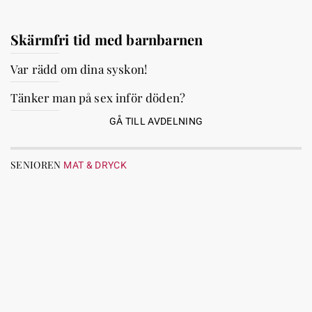
Skärmfri tid med barnbarnen
Var rädd om dina syskon!
Tänker man på sex inför döden?
GÅ TILL AVDELNING
SENIOREN
MAT & DRYCK