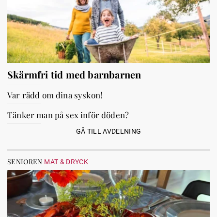
Skärmfri tid med barnbarnen
Var rädd om dina syskon!
Tänker man på sex inför döden?
GÅ TILL AVDELNING
SENIOREN
MAT & DRYCK