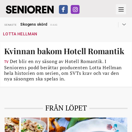
Hyror rusar ifrån äldres bostadstillägg
SENASTE
28 JUL
Skogens skörd
SENASTE
8 AUG
Misstänkt släppt – utredning fortsätter
SENASTE
7 AUG
LOTTA HELLMAN
Reform för äldre kan bli slag i luften
SENASTE
31 JUL
Kravet: Nu måste 65-årsgränsen bort
SENASTE
30 JUL
Dom öppnar för rätt till garantipension
SENASTE
30 JUL
Kvinnan bakom Hotell Romantik
Snart kan telefonförsäljning förbjudas i Sverige
SENASTE
29 JUL
Hyror rusar ifrån äldres bostadstillägg
SENASTE
28 JUL
Skogens skörd
Det blir en ny säsong av Hotell Romantik. I
SENASTE
8 AUG
TV
Seniorens podd berättar producenten Lotta Hellman
hela historien om serien, om SVTs krav och var den
nya säsongen ska spelas in.
FRÅN LÖPET