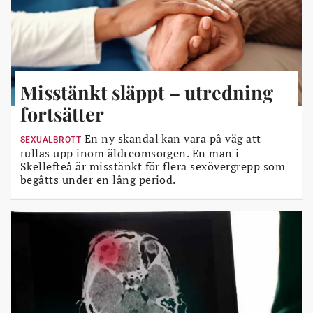
Misstänkt släppt – utredning
fortsätter
En ny skandal kan vara på väg att
SEXUALBROTT
rullas upp inom äldreomsorgen. En man i
Skellefteå är misstänkt för flera sexövergrepp som
begåtts under en lång period.