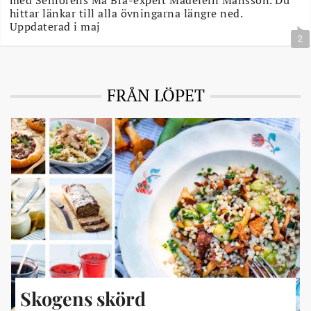
med Seniorens Må Bra-expert Madelein Månsson. Du
hittar länkar till alla övningarna längre ned.
Uppdaterad i maj
2
FRÅN LÖPET
Skogens skörd