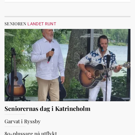
SENIOREN
LANDET RUNT
Seniorernas dag i Katrineholm
Garvat i Ryssby
80-plussare på utflykt