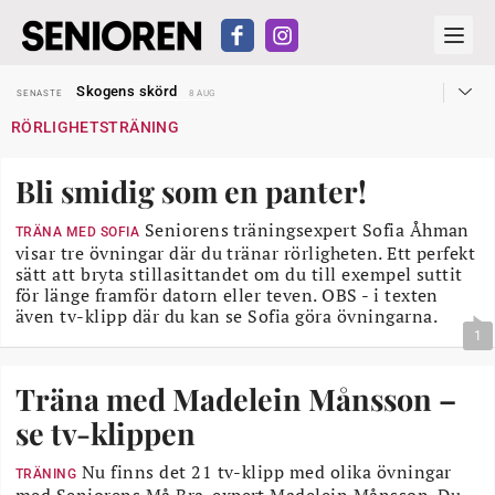
Hyror rusar ifrån äldres bostadstillägg
SENASTE
28 JUL
Skogens skörd
SENASTE
8 AUG
Misstänkt släppt – utredning fortsätter
SENASTE
7 AUG
RÖRLIGHETSTRÄNING
Reform för äldre kan bli slag i luften
SENASTE
31 JUL
Kravet: Nu måste 65-årsgränsen bort
SENASTE
30 JUL
Dom öppnar för rätt till garantipension
SENASTE
30 JUL
Bli smidig som en panter!
Snart kan telefonförsäljning förbjudas i Sverige
SENASTE
29 JUL
Hyror rusar ifrån äldres bostadstillägg
SENASTE
28 JUL
Skogens skörd
Seniorens träningsexpert Sofia Åhman
SENASTE
8 AUG
TRÄNA MED SOFIA
visar tre övningar där du tränar rörligheten. Ett perfekt
sätt att bryta stillasittandet om du till exempel suttit
för länge framför datorn eller teven. OBS - i texten
även tv-klipp där du kan se Sofia göra övningarna.
1
Träna med Madelein Månsson –
se tv-klippen
Nu finns det 21 tv-klipp med olika övningar
TRÄNING