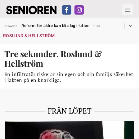
Sven Hagströmer sommarpratar
SENASTE
26 JUL
Reform för äldre kan bli slag i luften
SENASTE
31 JUL
Kravet: Nu måste 65-årsgränsen bort
SENASTE
30 JUL
ROSLUND & HELLSTRÖM
Dom öppnar för rätt till garantipension
SENASTE
30 JUL
Snart kan telefonförsäljning förbjudas i Sverige
SENASTE
29 JUL
Hyror rusar ifrån äldres bostadstillägg
SENASTE
28 JUL
Tre sekunder, Roslund &
Liten höjning av garantipensionen
SENASTE
27 JUL
Sven Hagströmer sommarpratar
SENASTE
26 JUL
Hellström
Reform för äldre kan bli slag i luften
SENASTE
31 JUL
En infiltratör riskerar sin egen och sin familjs säkerhet
i jakten på en knarkliga.
FRÅN LÖPET