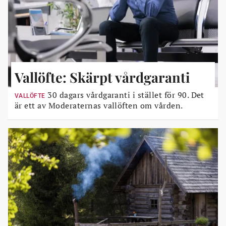
Vallöfte: Skärpt vårdgaranti
30 dagars vårdgaranti i stället för 90. Det
VALLÖFTE
är ett av Moderaternas vallöften om vården.