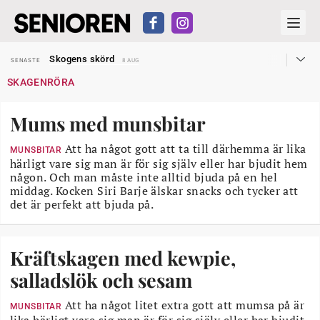
Hyror rusar ifrån äldres bostadstillägg
SENASTE
28 JUL
Skogens skörd
SENASTE
8 AUG
Misstänkt släppt – utredning fortsätter
SENASTE
7 AUG
SKAGENRÖRA
Reform för äldre kan bli slag i luften
SENASTE
31 JUL
Kravet: Nu måste 65-årsgränsen bort
SENASTE
30 JUL
Dom öppnar för rätt till garantipension
SENASTE
30 JUL
Mums med munsbitar
Snart kan telefonförsäljning förbjudas i Sverige
SENASTE
29 JUL
Hyror rusar ifrån äldres bostadstillägg
SENASTE
28 JUL
Skogens skörd
Att ha något gott att ta till därhemma är lika
SENASTE
8 AUG
MUNSBITAR
härligt vare sig man är för sig själv eller har bjudit hem
någon. Och man måste inte alltid bjuda på en hel
middag. Kocken Siri Barje älskar snacks och tycker att
det är perfekt att bjuda på.
Kräftskagen med kewpie,
salladslök och sesam
Att ha något litet extra gott att mumsa på är
MUNSBITAR