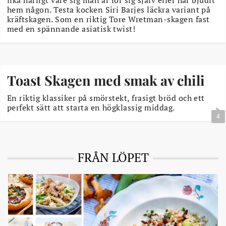
lika härligt vare sig man är för sig själv eller har bjudit
hem någon. Testa kocken Siri Barjes läckra variant på
kräftskagen. Som en riktig Tore Wretman-skagen fast
med en spännande asiatisk twist!
Toast Skagen med smak av chili
En riktig klassiker på smörstekt, frasigt bröd och ett
perfekt sätt att starta en högklassig middag.
4
FRÅN LÖPET