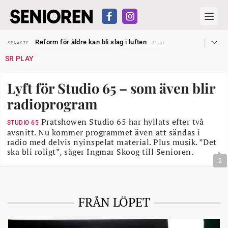
Sven Hagströmer sommarpratar
SENASTE
26 JUL
Reform för äldre kan bli slag i luften
SENASTE
31 JUL
Kravet: Nu måste 65-årsgränsen bort
SENASTE
30 JUL
SR PLAY
Dom öppnar för rätt till garantipension
SENASTE
30 JUL
Snart kan telefonförsäljning förbjudas i Sverige
SENASTE
29 JUL
Hyror rusar ifrån äldres bostadstillägg
SENASTE
28 JUL
Lyft för Studio 65 – som även blir
Liten höjning av garantipensionen
SENASTE
27 JUL
Sven Hagströmer sommarpratar
SENASTE
26 JUL
radioprogram
Reform för äldre kan bli slag i luften
SENASTE
31 JUL
Pratshowen Studio 65 har hyllats efter två
STUDIO 65
avsnitt. Nu kommer programmet även att sändas i
radio med delvis nyinspelat material. Plus musik. ”Det
ska bli roligt”, säger Ingmar Skoog till Senioren.
2
FRÅN LÖPET