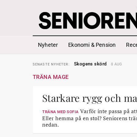
Nyheter
Ekonomi & Pension
Rec
Hyror rusar ifrån äldres bost
SENASTE
NYHETER:
Skogens skörd
8 AUG
SENASTE
NYHETER:
Misstänkt släppt – utredning
SENASTE
NYHETER:
Reform för äldre kan bli slag 
SENASTE
NYHETER:
TRÄNA MAGE
Kravet: Nu måste 65-årsgrän
SENASTE
NYHETER:
Dom öppnar för rätt till gara
SENASTE
NYHETER:
Snart kan telefonförsäljning 
SENASTE
NYHETER:
Hyror rusar ifrån äldres bost
Starkare rygg och ma
SENASTE
NYHETER:
Skogens skörd
8 AUG
SENASTE
NYHETER:
Varför inte passa på a
TRÄNA MED SOFIA
Eller hemma på en stol? Seniorens trä
nedan.