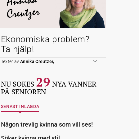
Annika
Creutzer
Ekonomiska problem?
Ta hjälp!
Texter av
Annika Creutzer,
29
NU SÖKES
NYA VÄNNER
PÅ SENIOREN
SENAST INLAGDA
Någon trevlig kvinna som vill ses!
Söker kvinna med stil