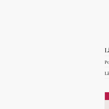
L
Po
Lä