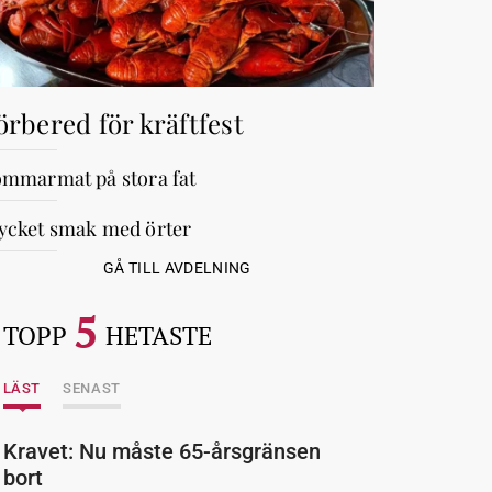
örbered för kräftfest
mmarmat på stora fat
cket smak med örter
GÅ TILL AVDELNING
5
TOPP
HETASTE
LÄST
SENAST
Kravet: Nu måste 65-årsgränsen
bort