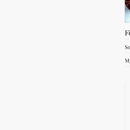
F
So
My