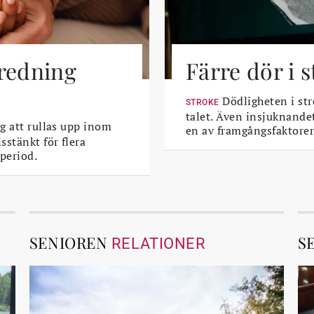
tredning
Färre dör i 
Dödligheten i str
STROKE
talet. Även insjuknande
g att rullas upp inom
en av framgångsfaktorer
sstänkt för flera
period.
SENIOREN
S
RELATIONER