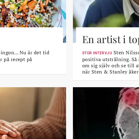
En artist i 
lingon... Nu är det tid
Sten Nilsso
STOR INTERVJU
er på recept på
positiva utstrålning. Så
om sig själv och se till
när Sten & Stanley åker